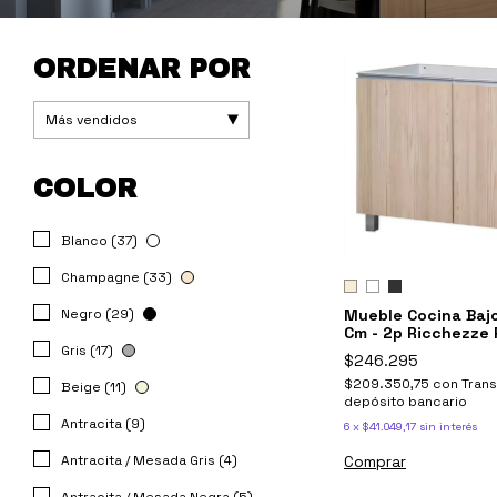
ORDENAR POR
COLOR
Blanco (37)
Champagne (33)
Negro (29)
Mueble Cocina Baj
Cm - 2p Ricchezze
Gris (17)
$246.295
$209.350,75
con
Trans
Beige (11)
depósito bancario
Antracita (9)
6
x
$41.049,17
sin interés
Antracita / Mesada Gris (4)
Comprar