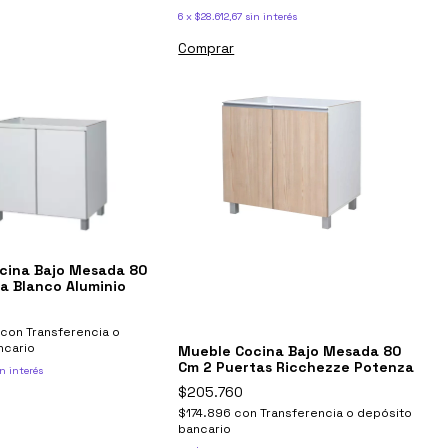
6
x
$28.612,67
sin interés
Comprar
cina Bajo Mesada 80
a Blanco Aluminio
con
Transferencia o
ncario
Mueble Cocina Bajo Mesada 80
Cm 2 Puertas Ricchezze Potenza
n interés
$205.760
$174.896
con
Transferencia o depósito
bancario