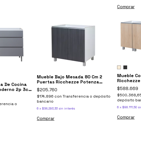
Comprar
Mueble Co
Mueble Bajo Mesada 80 Cm 2
Ricchezze
Puertas Ricchezze Potenza
a De Cocina
Negro Antracita
$588.669
oderno 2p 3c
$205.760
e
$500.368,6
$174.896
con
Transferencia o depósito
depósito ba
bancario
erencia o
6
x
$98.111,50
si
6
x
$34.293,33
sin interés
Comprar
Comprar