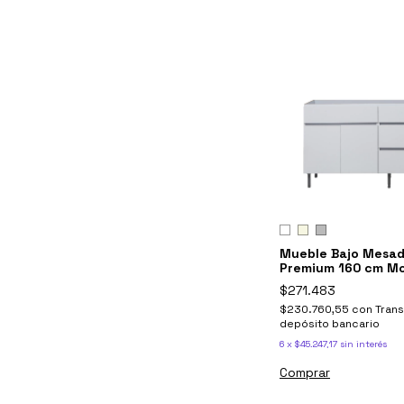
Mueble Bajo Mesad
Premium 160 cm M
Livorno - Ricchezz
$271.483
$230.760,55
con
Trans
depósito bancario
6
x
$45.247,17
sin interés
Comprar