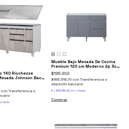
Mueble Bajo Mesada De Cocina
Premium 120 cm Moderno 2p 3c
Livorno - Ricchezze
o 140 Ricchezze
$195.902
Mesada Johnson Bacha
$166.516,70
con
Transferencia o
depósito bancario
6
x
$32.650,33
sin interés
0
con
Transferencia o
ncario
Comprar
interés