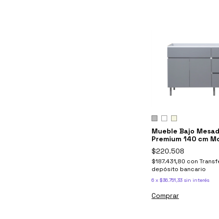
Mueble Bajo Mesad
Premium 140 cm M
Livorno - Ricchezz
$220.508
$187.431,80
con
Transf
depósito bancario
6
x
$36.751,33
sin interés
Comprar