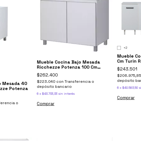
+2
Mueble Co
Cm Turin 
Mueble Cocina Bajo Mesada
Ricchezze Potenza 100 Cm
$243.501
Blanco
$262.400
$206.975,8
depósito ba
$223.040
con
Transferencia o
o Mesada 40
depósito bancario
ezze Potenza
6
x
$40.583,50
s
6
x
$43.733,33
sin interés
Comprar
ferencia o