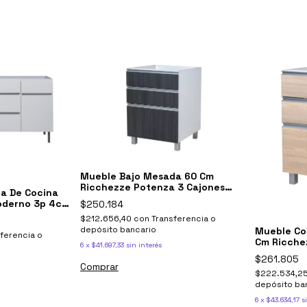
Mueble Bajo Mesada 60 Cm
Ricchezze Potenza 3 Cajones
a De Cocina
Negro Antracita
oderno 3p 4c
$250.184
e
$212.656,40
con
Transferencia o
depósito bancario
Mueble Co
ferencia o
Cm Ricche
6
x
$41.697,33
sin interés
$261.805
Comprar
$222.534,2
depósito ba
6
x
$43.634,17
s