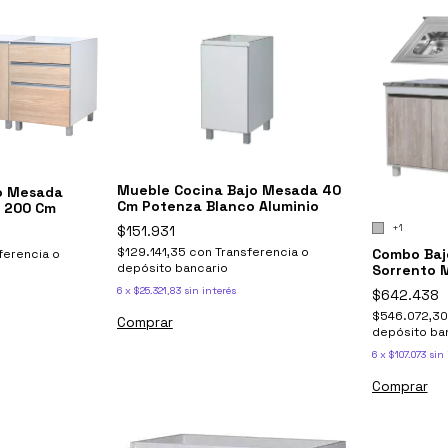
Mueble Cocina Bajo Mesada 40
o Mesada
Cm Potenza Blanco Aluminio
 200 Cm
+1
$151.931
$129.141,35
con
Transferencia o
Combo Baj
ferencia o
depósito bancario
Sorrento 
Simple
6
x
$25.321,83
sin interés
$642.438
$546.072,3
Comprar
depósito ba
6
x
$107.073
sin 
Comprar