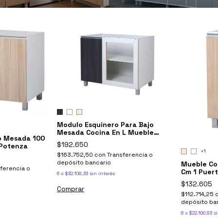
Modulo Esquinero Para Bajo
Mesada Cocina En L Mueble
o Mesada 100
Potenza
$192.650
 Potenza
+1
$163.752,50
con
Transferencia o
depósito bancario
Mueble Co
ferencia o
Cm 1 Puer
6
x
$32.108,33
sin interés
$132.605
Comprar
$112.714,25
depósito ba
6
x
$22.100,83
si