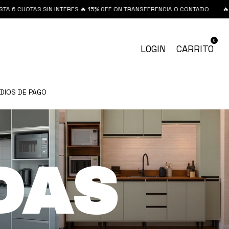
TAS SIN INTERES 🔥 15% 0FF ON TRANSFERENCIA O CONTADO
🔥HASTA 6 
0
LOGIN
CARRITO
DIOS DE PAGO
DAS