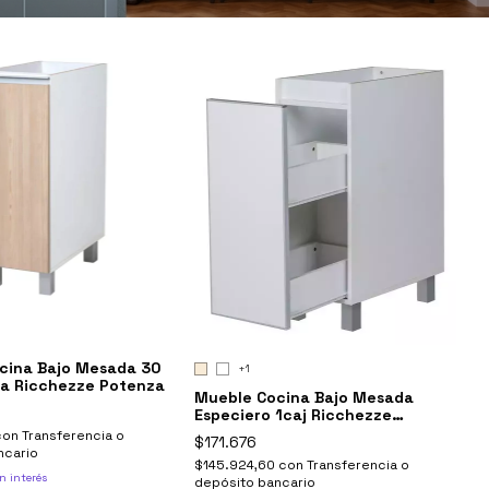
cina Bajo Mesada 30
+1
ta Ricchezze Potenza
Mueble Cocina Bajo Mesada
Especiero 1caj Ricchezze
Potenza
con
Transferencia o
$171.676
ncario
$145.924,60
con
Transferencia o
n interés
depósito bancario