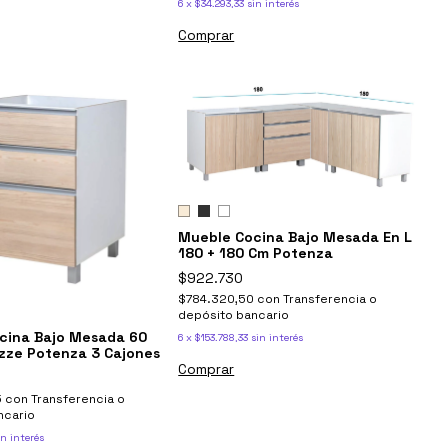
6
x
$34.293,33
sin interés
Comprar
Mueble Cocina Bajo Mesada En L
180 + 180 Cm Potenza
$922.730
$784.320,50
con
Transferencia o
depósito bancario
cina Bajo Mesada 60
6
x
$153.788,33
sin interés
zze Potenza 3 Cajones
Comprar
5
con
Transferencia o
ncario
in interés