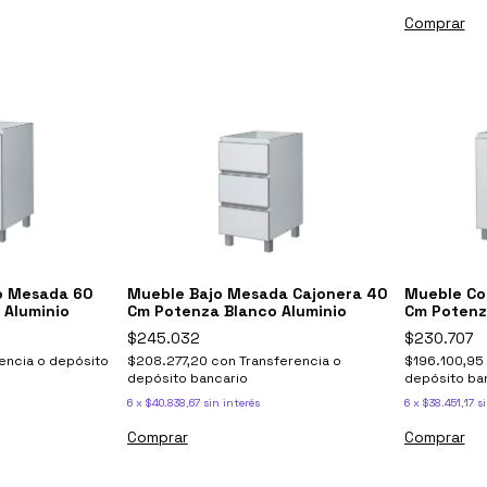
Comprar
o Mesada 60
Mueble Bajo Mesada Cajonera 40
Mueble Co
 Aluminio
Cm Potenza Blanco Aluminio
Cm Potenz
$245.032
$230.707
encia o depósito
$208.277,20
con
Transferencia o
$196.100,95
depósito bancario
depósito ba
6
x
$40.838,67
sin interés
6
x
$38.451,17
si
Comprar
Comprar