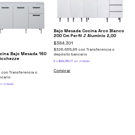
Bajo Mesada Cocina Arco Blanco
200 Cm Perfil J Aluminio 2,00
$384.301
$326.655,85
con
Transferencia o
cina Bajo Mesada 160
depósito bancario
Ricchezze
6
x
$64.050,17
sin interés
5
con
Transferencia o
ncario
in interés