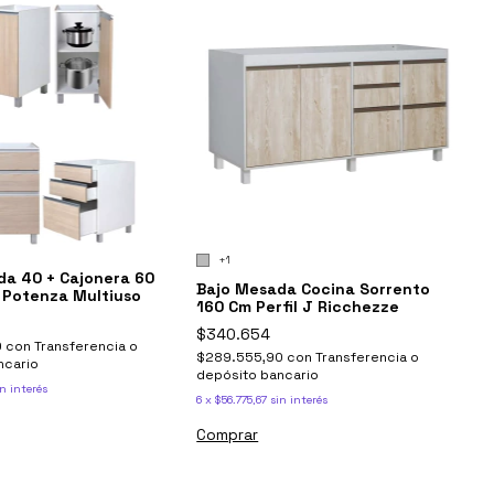
+1
da 40 + Cajonera 60
Bajo Mesada Cocina Sorrento
 Potenza Multiuso
160 Cm Perfil J Ricchezze
$340.654
0
con
Transferencia o
$289.555,90
con
Transferencia o
ncario
depósito bancario
n interés
6
x
$56.775,67
sin interés
Comprar