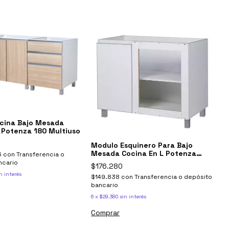
cina Bajo Mesada
 Potenza 180 Multiuso
Modulo Esquinero Para Bajo
Mesada Cocina En L Potenza
5
con
Transferencia o
Blanco
ncario
$176.280
n interés
$149.838
con
Transferencia o depósito
bancario
6
x
$29.380
sin interés