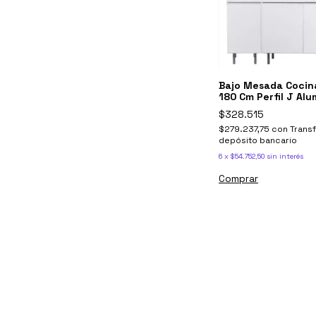
Bajo Mesada Cocin
180 Cm Perfil J Alu
$328.515
$279.237,75
con
Trans
depósito bancario
6
x
$54.752,50
sin interés