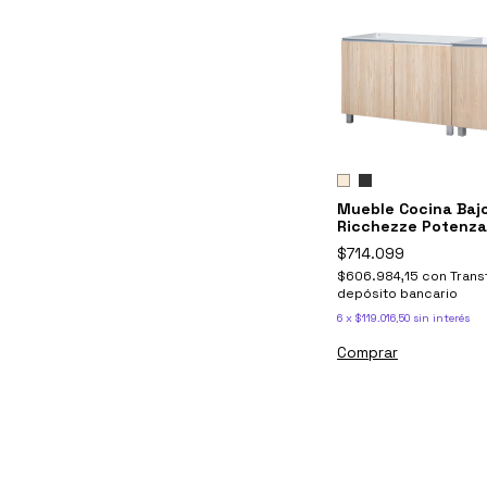
Mueble Cocina Baj
Ricchezze Potenza
$714.099
$606.984,15
con
Trans
depósito bancario
6
x
$119.016,50
sin interés
Comprar