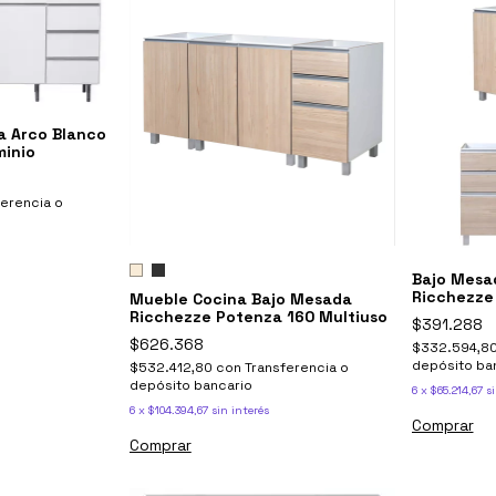
a Arco Blanco
minio
ferencia o
Bajo Mesa
Ricchezze
Mueble Cocina Bajo Mesada
Ricchezze Potenza 160 Multiuso
$391.288
$626.368
$332.594,8
depósito ba
$532.412,80
con
Transferencia o
depósito bancario
6
x
$65.214,67
si
6
x
$104.394,67
sin interés
Comprar
Comprar