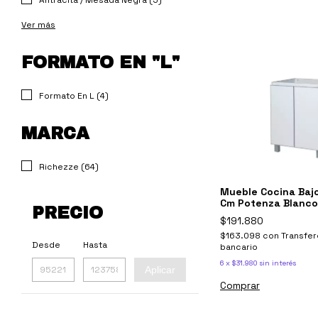
Antracita / Mesada Negra (5)
Ver más
FORMATO EN "L"
Formato En L (4)
MARCA
Richezze (64)
Mueble Cocina Baj
Cm Potenza Blanco
PRECIO
$191.880
$163.098
con
Transfer
Desde
Hasta
bancario
6
x
$31.980
sin interés
Aplicar
Comprar