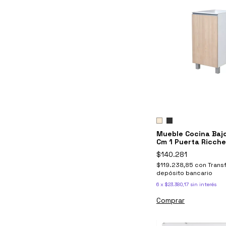
Mueble Cocina Baj
Cm 1 Puerta Ricch
$140.281
$119.238,85
con
Trans
depósito bancario
6
x
$23.380,17
sin interés
Comprar