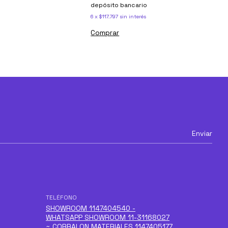
depósito bancario
6
x
$117.797
sin interés
Comprar
TELÉFONO
SHOWROOM 1147404540 -
WHATSAPP SHOWROOM 11-31168027
~ CORRALON MATERIALES 1147405177