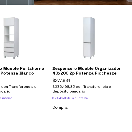
o Mueble Portahorno
Despensero Mueble Organizador
 Potenza Blanco
40x200 2p Potenza Ricchezze
$277.881
0
con
Transferencia o
$236.198,85
con
Transferencia o
ncario
depósito bancario
n interés
6
x
$46.313,50
sin interés
Comprar