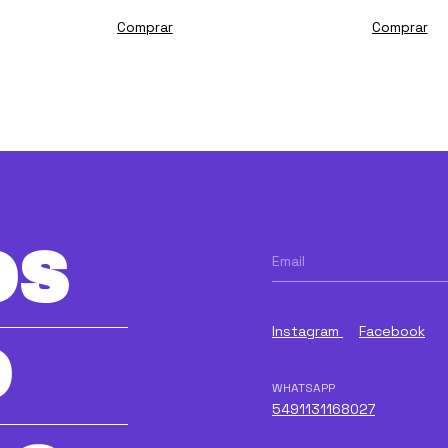
Comprar
Comprar
OS
Instagram
Facebook
O
WHATSAPP
5491131168027