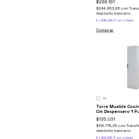
$288.181
$244.953,85
con
Trans
depósito bancario
6
x
$48.030,17
sin interés
Comprar
+2
Torre Mueble Coci
Cm Despensero 1 Pu
$135.031
$114.776,35
con
Transf
depósito bancario
6
x
$22.505,17
sin interés