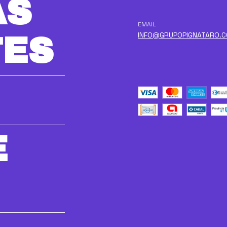
AS
EMAIL
INFO@GRUPOPIGNATARO.
TES
E