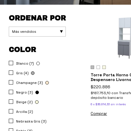
ORDENAR POR
COLOR
Blanco (7)
Gris (4)
Torre Porta Horno 
Despensero Livorn
Champagne (3)
$220.886
Negro (3)
$187.753,10
con
Transf
depósito bancario
Beige (2)
6
x
$36.814,33
sin interés
Arcilla (2)
Comprar
Nebraska Gris (3)