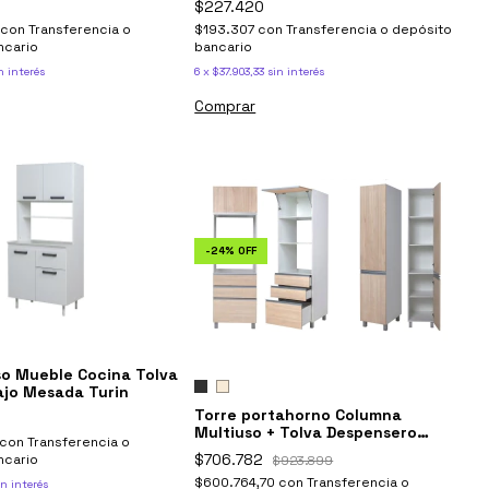
$227.420
con
Transferencia o
$193.307
con
Transferencia o depósito
ncario
bancario
n interés
6
x
$37.903,33
sin interés
Comprar
-
24
%
OFF
so Mueble Cocina Tolva
ajo Mesada Turin
Torre portahorno Columna
Multiuso + Tolva Despensero
con
Transferencia o
Potenza Ricchezze
$706.782
ncario
$923.899
$600.764,70
con
Transferencia o
in interés