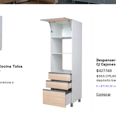
Despenser
C/ Cajones
Cocina Tolva
o
$427.148
$363.075,8
depósito ba
erencia o
6
x
$71.191,33
si
Comprar