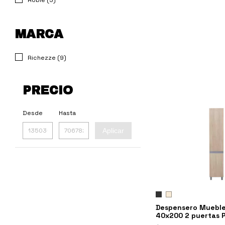
Roble (3)
MARCA
Richezze (9)
PRECIO
Desde
Hasta
Aplicar
Despensero Mueble
40x200 2 puertas 
Ricchezze