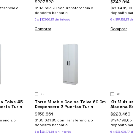
$227.522
$342.914
ferencia o
$193.393,70
con
Transferencia o
$291.476,90
depósito bancario
depósito ba
6
x
$37.920,33
sin interés
6
x
$57.152,33
si
Comprar
Comprar
+2
+2
na Tolva 45
Torre Mueble Cocina Tolva 60 Cm
Kit Multiu
erta Turin
Despensero 2 Puertas Turin
Alacena B
$158.861
$228.469
erencia o
$135.031,85
con
Transferencia o
$194.198,65
depósito bancario
depósito ba
6
x
$26.476,83
sin interés
6
x
$38.078,17
s