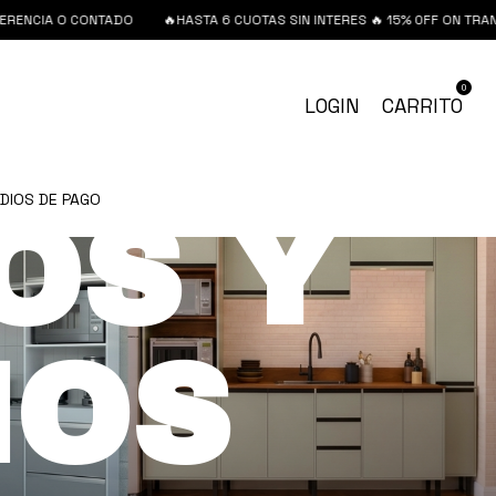
NCIA O CONTADO
🔥HASTA 6 CUOTAS SIN INTERES 🔥 15% 0FF ON TRANSFE
0
LOGIN
CARRITO
DIOS DE PAGO
OS Y
NOS