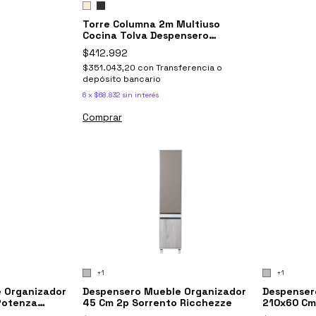
Torre Columna 2m Multiuso
Cocina Tolva Despensero
POTENZA Ricchezze
$412.992
$351.043,20
con
Transferencia o
depósito bancario
6
x
$68.832
sin interés
Comprar
+1
+1
 Organizador
Despensero Mueble Organizador
Despenser
Potenza
45 Cm 2p Sorrento Ricchezze
210x60 Cm
Ricchezze