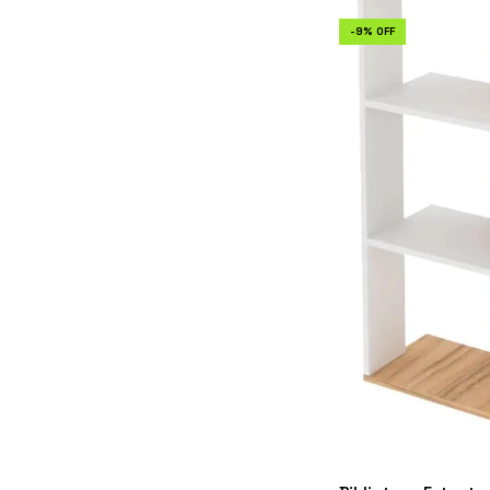
-
9
%
OFF