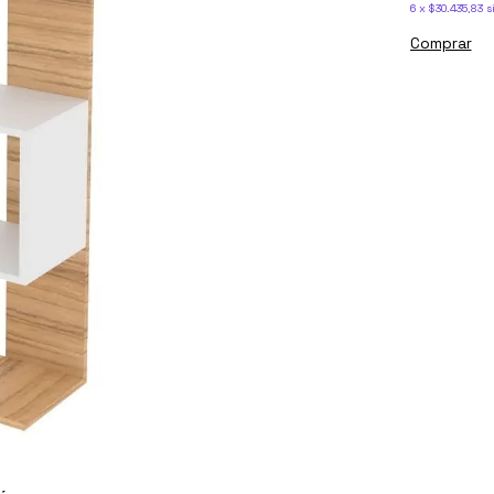
6
x
$30.435,83
s