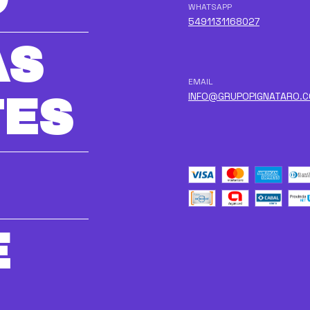
WHATSAPP
5491131168027
AS
EMAIL
INFO@GRUPOPIGNATARO.
TES
E