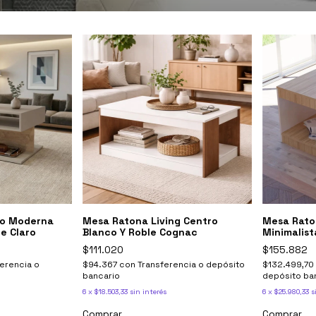
ro Moderna
Mesa Ratona Living Centro
Mesa Rato
le Claro
Blanco Y Roble Cognac
Minimalist
$111.020
$155.882
erencia o
$94.367
con
Transferencia o depósito
$132.499,70
bancario
depósito ba
6
x
$18.503,33
sin interés
6
x
$25.980,33
s