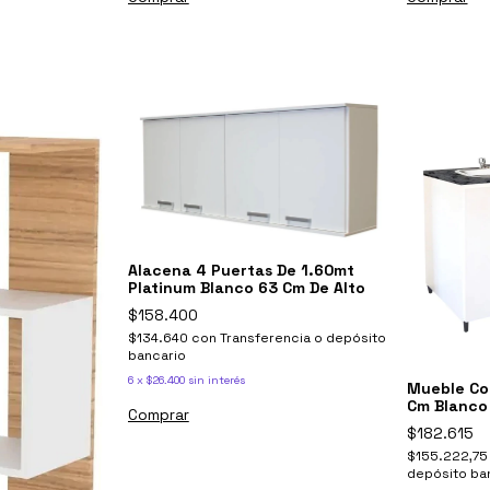
Alacena 4 Puertas De 1.60mt
Platinum Blanco 63 Cm De Alto
$158.400
$134.640
con
Transferencia o depósito
bancario
6
x
$26.400
sin interés
Mueble Co
Cm Blanco
$182.615
$155.222,7
depósito ba