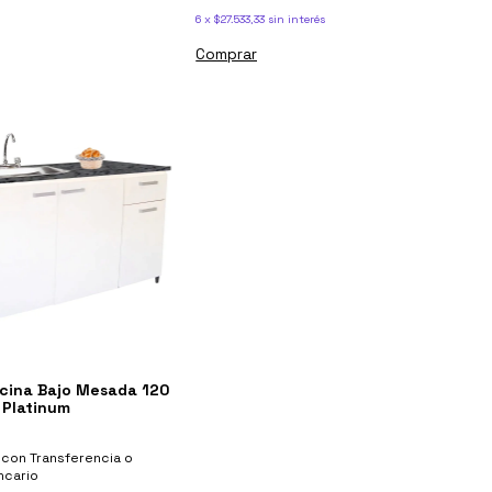
6
x
$27.533,33
sin interés
cina Bajo Mesada 120
 Platinum
5
con
Transferencia o
ncario