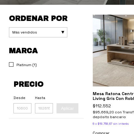
ORDENAR POR
MARCA
Platinum (1)
PRECIO
Mesa Ratona Cent
Desde
Hasta
Living Gris Con Rob
$112.552
Aplicar
$95.669,20
con
Transf
depósito bancario
6
x
$18.758,67
sin interés