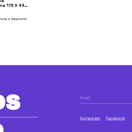
ía
na 179 X 44
ncia o depósito
OS
Instagram
Facebook
O