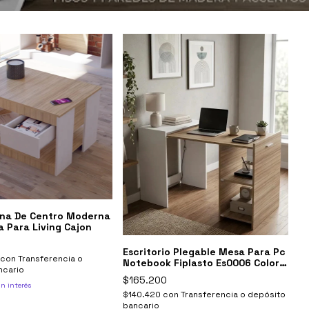
na De Centro Moderna
a Para Living Cajon
Escritorio Plegable Mesa Para Pc
con
Transferencia o
Notebook Fiplasto Es0006 Color
ncario
Blanco Y Coco Blanco/coco
$165.200
in interés
$140.420
con
Transferencia o depósito
bancario