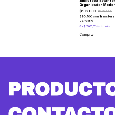
Biblioteca Estanter
Organizador Moder
Cm 6006 Fiplasto
$106.000
$116.000
$90.100
con
Transfere
bancario
6
x
$17.666,67
sin interés
PRODUCT
CONTACT