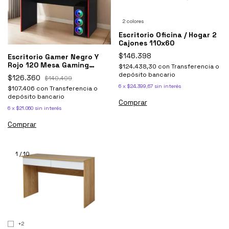
2 colores
Escritorio Oficina / Hogar 2
Cajones 110x60
$146.398
Escritorio Gamer Negro Y
Rojo 120 Mesa Gaming
$124.438,30
con
Transferencia o
Ricchezze
depósito bancario
$126.360
$140.409
6
x
$24.399,67
sin interés
$107.406
con
Transferencia o
depósito bancario
Comprar
6
x
$21.060
sin interés
1
/
10
+2