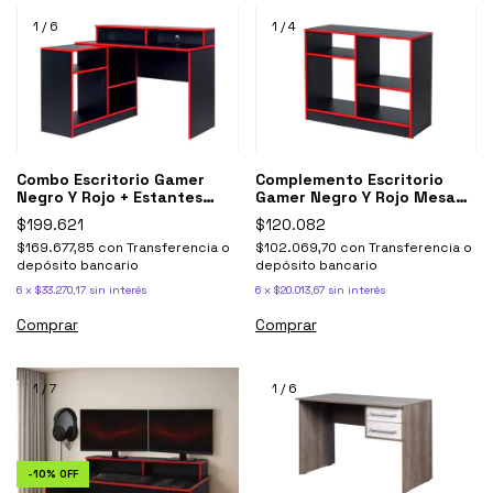
1
/
6
1
/
4
Combo Escritorio Gamer
Complemento Escritorio
Negro Y Rojo + Estantes
Gamer Negro Y Rojo Mesa
Mesa Gaming
Gaming
$199.621
$120.082
$169.677,85
con
Transferencia o
$102.069,70
con
Transferencia o
depósito bancario
depósito bancario
6
x
$33.270,17
sin interés
6
x
$20.013,67
sin interés
1
/
7
1
/
6
-
10
%
OFF