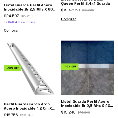
Queen Perfil 2,4x1 Guarda
Listel Guarda Perfil Acero
Inoxidable Br 2,5 Mts X 60
$19.471,50
$21.635
Mm 1ra
$24.507
$27.230
6
x
$4.084,50
sin interés
Comprar
1
/
8
1
/
3
-
10
%
OFF
-
10
%
OFF
Listel Guarda Perfil Acero
Perfil Guardacanto Arco
Inoxidable Br 2,5 Mts X 40
Acero Inoxidable 1,2 Cm X
Mm brilllante
$15.246
2,5 Mts
$16.940
$18.756
$20.840