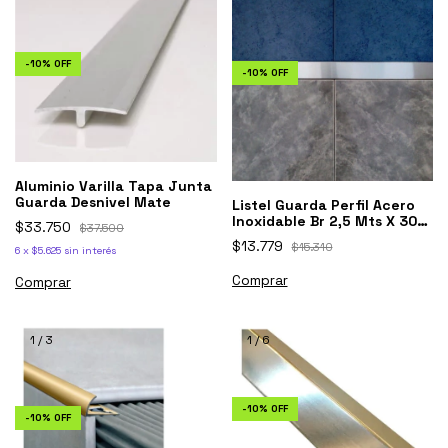
-
10
%
OFF
-
10
%
OFF
Aluminio Varilla Tapa Junta
Guarda Desnivel Mate
Listel Guarda Perfil Acero
Inoxidable Br 2,5 Mts X 30
$33.750
$37.500
Mm 1ra
$13.779
$15.310
6
x
$5.625
sin interés
Comprar
1
/
3
1
/
6
-
10
%
OFF
-
10
%
OFF