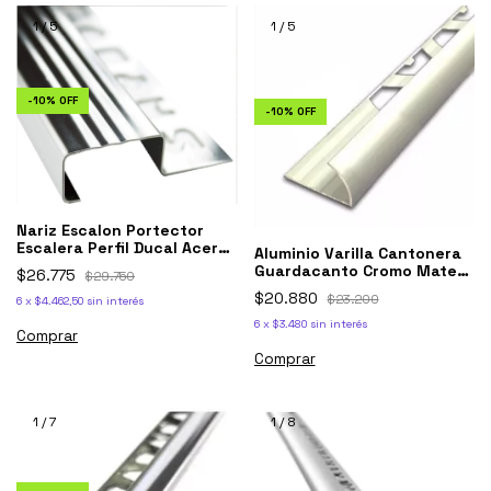
1
/
5
1
/
5
-
10
%
OFF
-
10
%
OFF
Nariz Escalon Portector
Escalera Perfil Ducal Acero
Aluminio Varilla Cantonera
Inox 1,1
Guardacanto Cromo Mate
$26.775
$29.750
Atrim 1383
$20.880
$23.200
6
x
$4.462,50
sin interés
6
x
$3.480
sin interés
Comprar
1
/
7
1
/
8