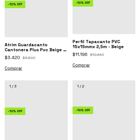
-
10
%
OFF
-
10
%
OFF
Perfil Tapacanto PVC
Atrim Guardacanto
15x15mmx 2,5m - Beige
Cantonera Plus Pvc Beige X
$11.196
2,50m Arco
$12.440
$3.420
$3.800
Comprar
1
/
3
1
/
2
-
10
%
OFF
-
10
%
OFF