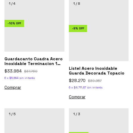
1
/
4
1
/
8
-
10
%
OFF
-
9
%
OFF
Guardacanto Cuadra Acero
Inoxidable Terminacion 1
cm x 2.5 Negro mate
Listel Acero Inoxidable
$33.984
$37.760
Guarda Decorada Topacio
6
x
$5.664
sin interés
$28.270
$30.957
6
x
$4.711,67
sin interés
Comprar
1
/
5
1
/
3