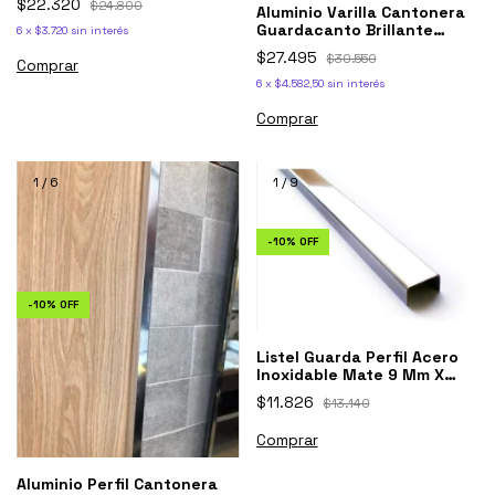
$22.320
$24.800
Aluminio Varilla Cantonera
Guardacanto Brillante
6
x
$3.720
sin interés
Atrim 1381
$27.495
$30.550
Comprar
6
x
$4.582,50
sin interés
1
/
6
1
/
9
-
10
%
OFF
-
10
%
OFF
Listel Guarda Perfil Acero
Inoxidable Mate 9 Mm X
2,5m 1ra
$11.826
$13.140
Comprar
Aluminio Perfil Cantonera