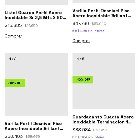
Varilla Perfil Desnivel Piso
Listel Guarda Perfil Acero
Acero Inoxidable Brillant
Inoxidable Br 2,5 Mts X 50
10x25
Mm 1ra
$47.736
$53.040
$15.885
$17.650
6
x
$7.956
sin interés
1
/
2
1
/
6
-
10
%
OFF
-
10
%
OFF
Guardacanto Cuadra Acero
Inoxidable Terminacion 1
Varilla Perfil Desnivel Piso
cm x 2.5 blanco mate
Acero Inoxidable Brillant
$33.984
$37.760
12x30
$50.463
$56.070
6
x
$5.664
sin interés