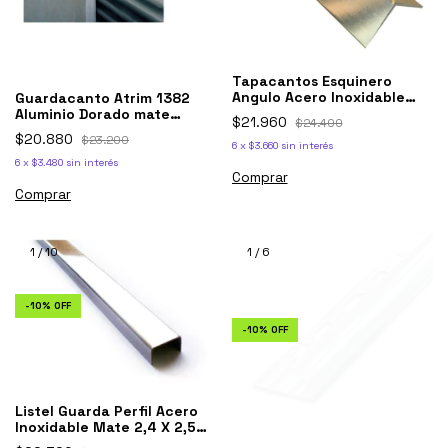
Tapacantos Esquinero
Angulo Acero Inoxidable
Guardacanto Atrim 1382
Brillante 2,1x2,1 Cm X 2,5m
Aluminio Dorado mate
$21.960
$24.400
brill
10mmx2.50m
$20.880
$23.200
6
x
$3.660
sin interés
6
x
$3.480
sin interés
Comprar
1
/
10
1
/
6
-
10
%
OFF
-
10
%
OFF
Listel Guarda Perfil Acero
Inoxidable Mate 2,4 X 2,5m
1ra