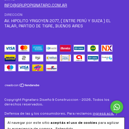
INFO@GRUPOPIGNATARO.COM.AR
DIRECCIÓN
AV. HIPOLITO YRIGOYEN 2077, ( ENTRE PERÚ Y SUIZA ) EL
TALAR, PARTIDO DE TIGRE, BUENOS AIRES
Copyright Pignataro Diseño & Construccion - 2026. Todos los
derechos reservados.
Defensa de las y los consumidores. Para reclamos
ingresá acá.
/
Botón de arrepentimiento
Al navegar por este sitio
aceptás el uso de cookies
para agilizar
tu experiencia de compra.
Entendido