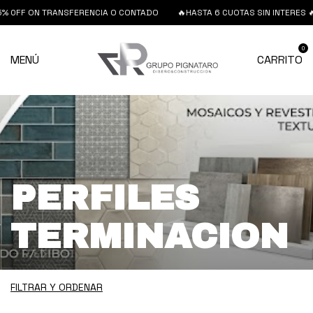
FF ON TRANSFERENCIA O CONTADO
🔥HASTA 6 CUOTAS SIN INTERES 🔥 15%
0
MENÚ
CARRITO
PERFILES
TERMINACION
FILTRAR Y ORDENAR