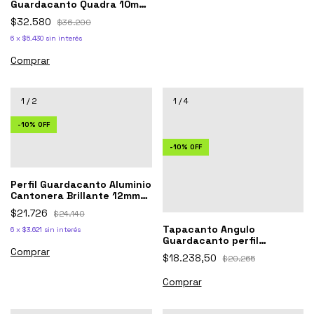
Guardacanto Quadra 10mm
Atrim 3421
$32.580
$36.200
6
x
$5.430
sin interés
1
/
2
1
/
4
-
10
%
OFF
-
10
%
OFF
Perfil Guardacanto Aluminio
Cantonera Brillante 12mm-
Gab12
$21.726
$24.140
Tapacanto Angulo
6
x
$3.621
sin interés
Guardacanto perfil
aluminio. 16x16 mm
$18.238,50
$20.265