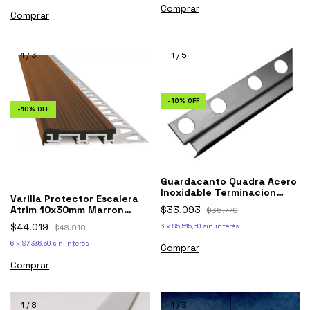
Comprar
1
/
3
1
/
5
-
10
%
OFF
-
10
%
OFF
Guardacanto Quadra Acero
Inoxidable Terminacion
Varilla Protector Escalera
1,3x1,1
Atrim 10x30mm Marron
$33.093
$36.770
3922 Guarda
$44.019
6
x
$5.515,50
sin interés
$48.910
6
x
$7.336,50
sin interés
Comprar
1
/
8
1
/
3