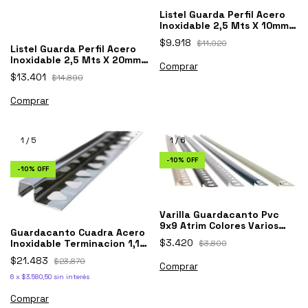
Listel Guarda Perfil Acero
Inoxidable 2,5 Mts X 10mm
Varilla
$9.918
$11.020
Listel Guarda Perfil Acero
Inoxidable 2,5 Mts X 20mm
Varilla
$13.401
$14.890
1
/
5
1
/
6
-
10
%
OFF
-
10
%
OFF
Varilla Guardacanto Pvc
9x9 Atrim Colores Varios
Guardacanto Cuadra Acero
Piso Pared
$3.420
Inoxidable Terminacion 1,1
$3.800
Brillant
$21.483
$23.870
6
x
$3.580,50
sin interés
Comprar