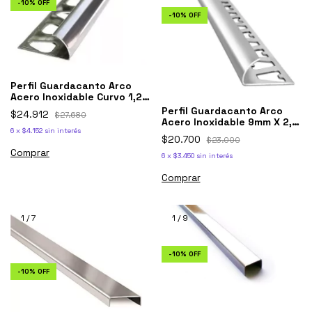
-
10
%
OFF
-
10
%
OFF
Perfil Guardacanto Arco
Acero Inoxidable Curvo 1,2
Cm mate
Perfil Guardacanto Arco
$24.912
$27.680
Acero Inoxidable 9mm X 2,5
6
x
$4.152
sin interés
M Perfil
$20.700
$23.000
Comprar
6
x
$3.450
sin interés
Comprar
1
/
7
1
/
9
-
10
%
OFF
-
10
%
OFF