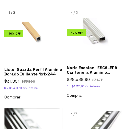
1
/
3
1
/
5
-
10
%
OFF
-
10
%
OFF
Nariz Escalon- ESCALERA
Listel Guarda Perfil Aluminio
Cantonera Aluminio
Dorado Brillante 1x1x244
Ceramicas Pisos-hyo
$28.539,90
$31.711
$31.851
$35.390
6
x
$4.756,65
sin interés
6
x
$5.308,50
sin interés
1
/
5
1
/
7