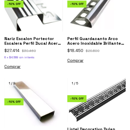
-
10
%
OFF
-
10
%
OFF
Nariz Escalon Portector
Perfil Guardacanto Arco
Escalera Perfil Ducal Acero
Acero Inoxidable Brillante
Inox 1,3
Curvo 9mm X 2,5 M
$27.414
$18.450
$30.460
$20.500
6
x
$4.569
sin interés
Comprar
Comprar
1
/
9
1
/
5
-
10
%
OFF
-
10
%
OFF
Listel Decorativo Dylan