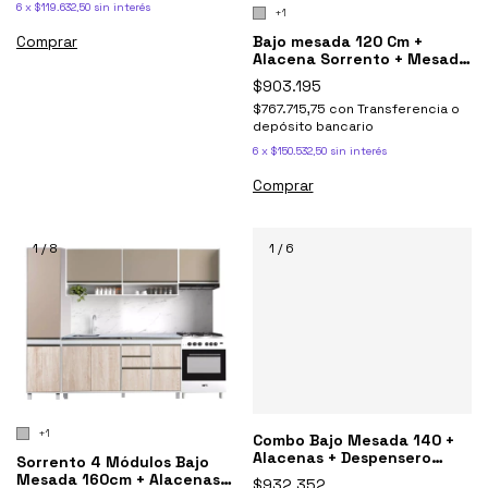
6
x
$119.632,50
sin interés
+1
Bajo mesada 120 Cm +
Comprar
Alacena Sorrento + Mesada
Johnson Bacha Doble
$903.195
$767.715,75
con
Transferencia o
depósito bancario
6
x
$150.532,50
sin interés
Comprar
1
/
8
1
/
6
+1
Combo Bajo Mesada 140 +
Alacenas + Despensero
Sorrento 4 Módulos Bajo
Sorrento Gris
Mesada 160cm + Alacenas +
$932.352