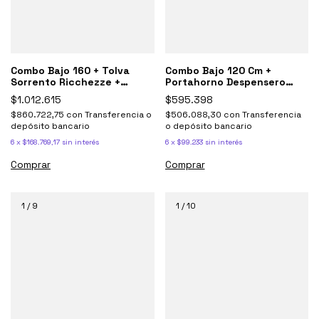
Combo Bajo 160 + Tolva
Combo Bajo 120 Cm +
Sorrento Ricchezze +
Portahorno Despensero
Mesada Johnson
Sorrento Ricchezze
$1.012.615
$595.398
$860.722,75
con
Transferencia o
$506.088,30
con
Transferencia
depósito bancario
o depósito bancario
6
x
$168.769,17
sin interés
6
x
$99.233
sin interés
Comprar
Comprar
1
/
9
1
/
10