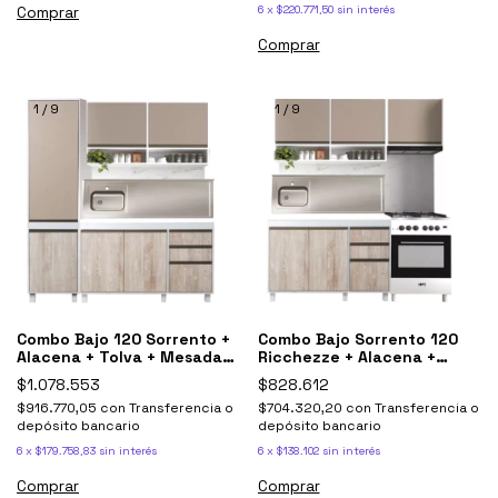
6
x
$220.771,50
sin interés
Comprar
Comprar
1
/
9
1
/
9
Combo Bajo 120 Sorrento +
Combo Bajo Sorrento 120
Alacena + Tolva + Mesada
Ricchezze + Alacena +
Johnson
Mesada Johnson
$1.078.553
$828.612
$916.770,05
con
Transferencia o
$704.320,20
con
Transferencia o
depósito bancario
depósito bancario
6
x
$179.758,83
sin interés
6
x
$138.102
sin interés
Comprar
Comprar