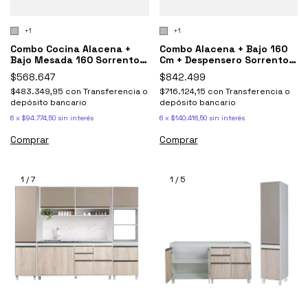
+1
+1
Combo Cocina Alacena +
Combo Alacena + Bajo 160
Bajo Mesada 160 Sorrento
Cm + Despensero Sorrento
Ricchezze
Ricchezze
$568.647
$842.499
$483.349,95
con
Transferencia o
$716.124,15
con
Transferencia o
depósito bancario
depósito bancario
6
x
$94.774,50
sin interés
6
x
$140.416,50
sin interés
Comprar
Comprar
1
/
7
1
/
5