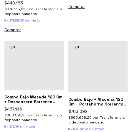
Ricchezze
$440.183
Comprar
$374.155,55
con
Transferencia o
depósito bancario
6
x
$73.363,83
sin interés
Comprar
1
/
4
1
/
4
Combo Bajo Mesada 120 Cm
Combo Bajo + Alacena 120
+ Despensero Sorrento
Cm + Portahorno Sorrento
Ricchezze
Ricchezze
$457.146
$783.092
$388.574,10
con
Transferencia o
$665.628,20
con
Transferencia
depósito bancario
o depósito bancario
6
x
$76.191
sin interés
6
x
$130.515,33
sin interés