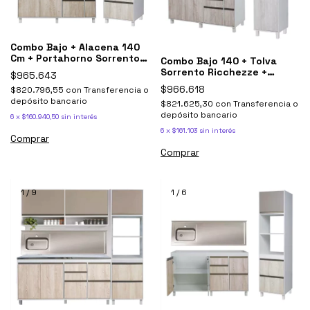
Combo Bajo + Alacena 140
Cm + Portahorno Sorrento
Combo Bajo 140 + Tolva
Ricchezze
Sorrento Ricchezze +
$965.643
Mesada Johnson
$966.618
$820.796,55
con
Transferencia o
depósito bancario
$821.625,30
con
Transferencia o
depósito bancario
6
x
$160.940,50
sin interés
6
x
$161.103
sin interés
Comprar
Comprar
1
/
9
1
/
6