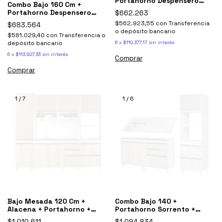
Portahorno Despensero
Combo Bajo 160 Cm +
Sorrento Ricchezze
Portahorno Despensero
$662.263
Sorrento Ricchezze
$562.923,55
con
Transferencia
$683.564
o depósito bancario
$581.029,40
con
Transferencia o
depósito bancario
6
x
$110.377,17
sin interés
6
x
$113.927,33
sin interés
Comprar
Comprar
1
/
7
1
/
6
Bajo Mesada 120 Cm +
Combo Bajo 140 +
Alacena + Portahorno +
Portahorno Sorrento +
Tolva Sorrento
Mesada Johnson Simple
$1.010.611
$1.094.834