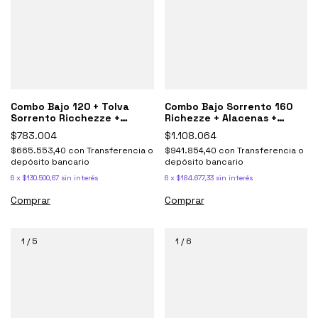
Combo Bajo 120 + Tolva
Combo Bajo Sorrento 160
Sorrento Ricchezze +
Richezze + Alacenas +
Mesada Johnson
Mesada Johnson
$783.004
$1.108.064
$665.553,40
con
Transferencia o
$941.854,40
con
Transferencia o
depósito bancario
depósito bancario
6
x
$130.500,67
sin interés
6
x
$184.677,33
sin interés
Comprar
Comprar
1
/
5
1
/
6