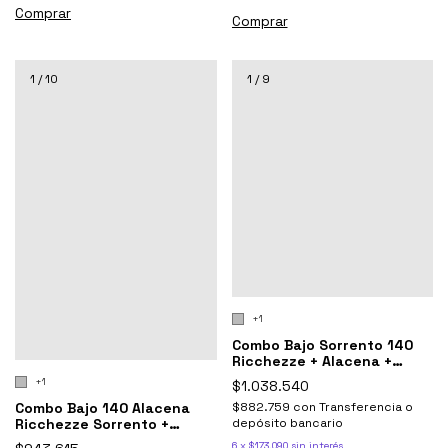
Comprar
Comprar
1
/
10
1
/
9
+1
Combo Bajo Sorrento 140
Ricchezze + Alacena +
Mesada Johnson
+1
$1.038.540
Combo Bajo 140 Alacena
$882.759
con
Transferencia o
Ricchezze Sorrento +
depósito bancario
Mesada Johnson
6
x
$173.090
sin interés