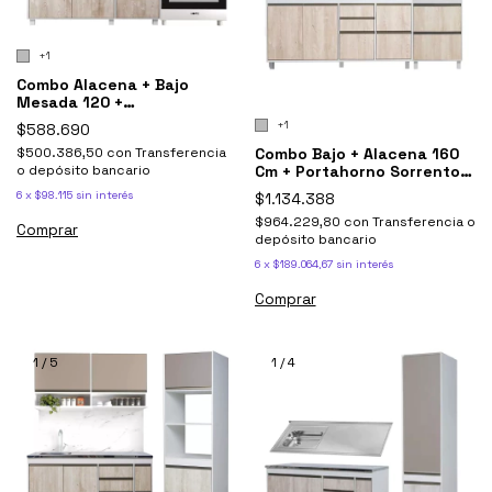
+1
Combo Alacena + Bajo
Mesada 120 +
Sobrepurificador Sorrento
+1
$588.690
Combo Bajo + Alacena 160
$500.386,50
con
Transferencia
Cm + Portahorno Sorrento
o depósito bancario
Ricchezze
6
x
$98.115
sin interés
$1.134.388
$964.229,80
con
Transferencia o
Comprar
depósito bancario
6
x
$189.064,67
sin interés
Comprar
1
/
5
1
/
4