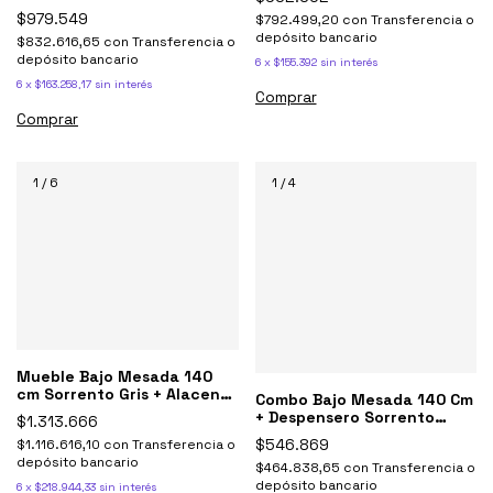
tolva + Torre
$979.549
$792.499,20
con
Transferencia o
depósito bancario
$832.616,65
con
Transferencia o
depósito bancario
6
x
$155.392
sin interés
6
x
$163.258,17
sin interés
Comprar
Comprar
1
/
6
1
/
4
Mueble Bajo Mesada 140
cm Sorrento Gris + Alacenas
Combo Bajo Mesada 140 Cm
+ Tolva + Mesada Johnson
+ Despensero Sorrento
$1.313.666
bacha simple
Ricchezze
$546.869
$1.116.616,10
con
Transferencia o
depósito bancario
$464.838,65
con
Transferencia o
depósito bancario
6
x
$218.944,33
sin interés