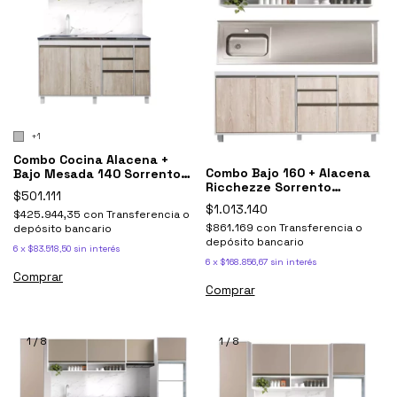
+1
Combo Cocina Alacena +
Combo Bajo 160 + Alacena
Bajo Mesada 140 Sorrento
Ricchezze Sorrento
Ricchezze
$501.111
Mesada Johnson
$1.013.140
$425.944,35
con
Transferencia o
$861.169
con
Transferencia o
depósito bancario
depósito bancario
6
x
$83.518,50
sin interés
6
x
$168.856,67
sin interés
Comprar
Comprar
1
/
8
1
/
8