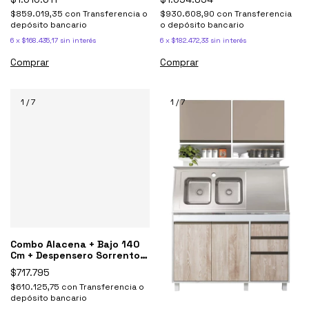
$859.019,35
con
Transferencia o
$930.608,90
con
Transferencia
depósito bancario
o depósito bancario
6
x
$168.435,17
sin interés
6
x
$182.472,33
sin interés
Comprar
Comprar
1
/
7
1
/
7
Combo Alacena + Bajo 140
Cm + Despensero Sorrento
Ricchezze
$717.795
$610.125,75
con
Transferencia o
depósito bancario