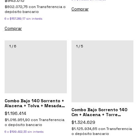
$943.615
$802.072,75
con
Transferencia o
Comprar
depósito bancario
6
x
$157.269,17
sin interés
Comprar
1
/
6
1
/
5
Combo Bajo 140 Sorrento +
Alacena + Tolva + Mesada
Combo Bajo Sorrento 140
Johnson
$1.196.414
Cm + Alacena + Torre
+mesada Johnson
$1.016.951,90
con
Transferencia
$1.324.629
o depósito bancario
$1.125.934,65
con
Transferencia
6
x
$199.402,33
sin interés
o depósito bancario