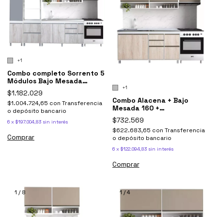
+1
Combo completo Sorrento 5
Módulos Bajo Mesada
Alacenas Tolva Y Torre
+1
$1.182.029
portahorno
Combo Alacena + Bajo
$1.004.724,65
con
Transferencia
Mesada 160 +
o depósito bancario
Sobrepurificador Sorrento
$732.569
6
x
$197.004,83
sin interés
$622.683,65
con
Transferencia
Comprar
o depósito bancario
6
x
$122.094,83
sin interés
Comprar
1
/
8
1
/
4