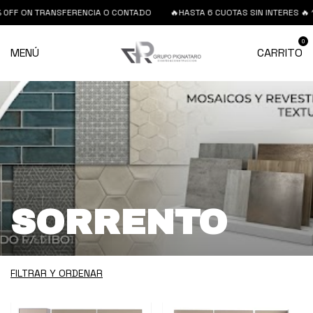
TRANSFERENCIA O CONTADO
🔥HASTA 6 CUOTAS SIN INTERES 🔥 15% 0FF 
0
MENÚ
CARRITO
SORRENTO
FILTRAR Y ORDENAR