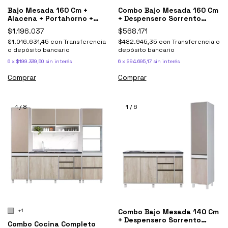
Bajo Mesada 160 Cm +
Combo Bajo Mesada 160 Cm
Alacena + Portahorno +
+ Despensero Sorrento
Tolva Sorrento
Ricchezze
$1.196.037
$568.171
$1.016.631,45
con
Transferencia
$482.945,35
con
Transferencia o
o depósito bancario
depósito bancario
6
x
$199.339,50
sin interés
6
x
$94.695,17
sin interés
Comprar
Comprar
1
/
8
1
/
6
+1
Combo Bajo Mesada 140 Cm
+ Despensero Sorrento
Combo Cocina Completo