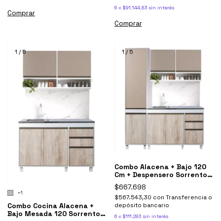
6
x
$91.144,83
sin interés
Comprar
Comprar
1
/
5
1
/
5
Combo Alacena + Bajo 120
Cm + Despensero Sorrento
Ricchezze
$667.698
+1
$567.543,30
con
Transferencia o
depósito bancario
Combo Cocina Alacena +
Bajo Mesada 120 Sorrento
6
x
$111.283
sin interés