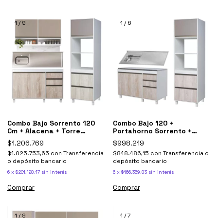
1
/
9
1
/
6
Combo Bajo Sorrento 120
Combo Bajo 120 +
Cm + Alacena + Torre
Portahorno Sorrento +
+mesada Johnson
Mesada Johnson Simple
$1.206.769
$998.219
$1.025.753,65
con
Transferencia
$848.486,15
con
Transferencia o
o depósito bancario
depósito bancario
6
x
$201.128,17
sin interés
6
x
$166.369,83
sin interés
Comprar
Comprar
1
/
9
1
/
7