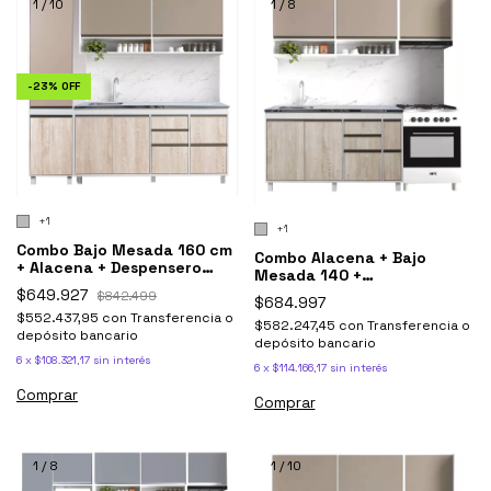
1
/
10
1
/
8
-
23
%
OFF
+1
+1
Combo Bajo Mesada 160 cm
Combo Alacena + Bajo
+ Alacena + Despensero
Mesada 140 +
Sorrento - Ricchezze
Sobrepurificador Sorrento
$649.927
$842.499
$684.997
$552.437,95
con
Transferencia o
$582.247,45
con
Transferencia o
depósito bancario
depósito bancario
6
x
$108.321,17
sin interés
6
x
$114.166,17
sin interés
Comprar
Comprar
1
/
8
1
/
10