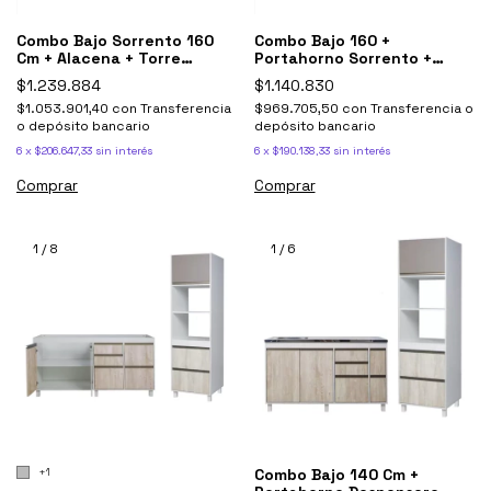
Combo Bajo Sorrento 160
Combo Bajo 160 +
Cm + Alacena + Torre
Portahorno Sorrento +
+mesada Johnson
Mesada Johnson Simple
$1.239.884
$1.140.830
$1.053.901,40
con
Transferencia
$969.705,50
con
Transferencia o
o depósito bancario
depósito bancario
6
x
$206.647,33
sin interés
6
x
$190.138,33
sin interés
Comprar
Comprar
1
/
8
1
/
6
+1
Combo Bajo 140 Cm +