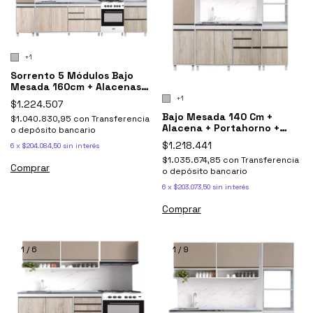
+1
Sorrento 5 Módulos Bajo
Mesada 160cm + Alacenas
+tolva Y Torre
+1
$1.224.507
Bajo Mesada 140 Cm +
$1.040.830,95
con
Transferencia
Alacena + Portahorno +
o depósito bancario
Tolva Sorrento
$1.218.441
6
x
$204.084,50
sin interés
$1.035.674,85
con
Transferencia
Comprar
o depósito bancario
6
x
$203.073,50
sin interés
Comprar
1
/
6
1
/
9