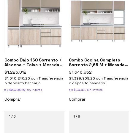
Combo Bajo 160 Sorrento +
Combo Cocina Completo
Alacena + Tolva + Mesada
Sorrento 2,65 M + Mesada
Johnson
Johnson Acero
$1.223.812
$1.646.952
$1.040.240,20
con
Transferencia
$1.399.909,20
con
Transferencia
o depósito bancario
o depósito bancario
6
x
$203.968,67
sin interés
6
x
$274.492
sin interés
Comprar
Comprar
1
/
6
1
/
8