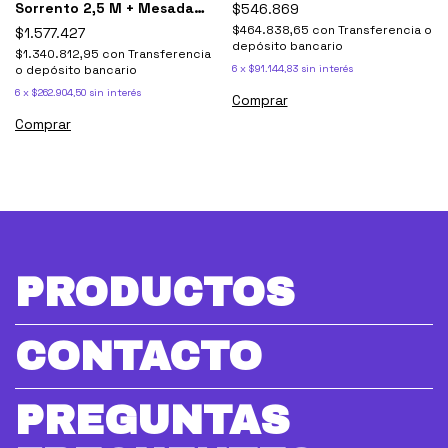
Ricchezze
Sorrento 2,5 M + Mesada
$546.869
Johnson Acero
$464.838,65
con
Transferencia o
$1.577.427
depósito bancario
$1.340.812,95
con
Transferencia
o depósito bancario
6
x
$91.144,83
sin interés
6
x
$262.904,50
sin interés
Comprar
Comprar
PRODUCTOS
CONTACTO
PREGUNTAS