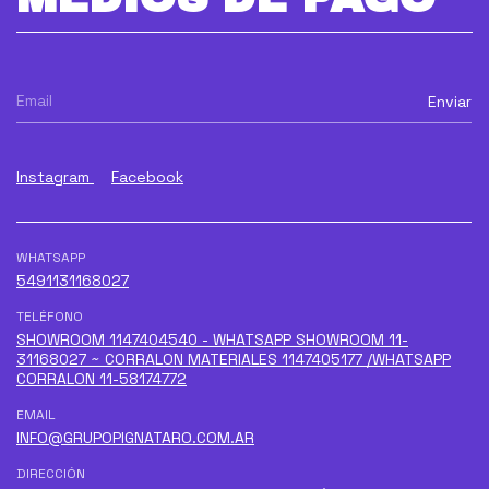
Instagram
Facebook
WHATSAPP
5491131168027
TELÉFONO
SHOWROOM 1147404540 - WHATSAPP SHOWROOM 11-
31168027 ~ CORRALON MATERIALES 1147405177 /WHATSAPP
CORRALON 11-58174772
EMAIL
INFO@GRUPOPIGNATARO.COM.AR
DIRECCIÓN