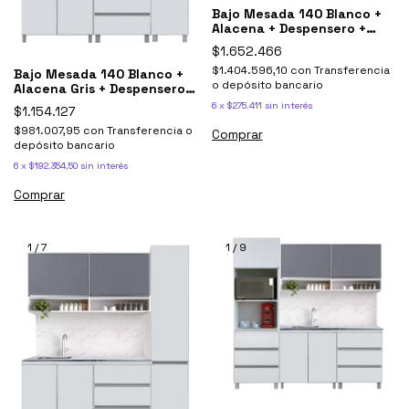
Bajo Mesada 140 Blanco +
Alacena + Despensero +
Portahorno
$1.652.466
$1.404.596,10
con
Transferencia
Bajo Mesada 140 Blanco +
o depósito bancario
Alacena Gris + Despensero
Potenza
6
x
$275.411
sin interés
$1.154.127
$981.007,95
con
Transferencia o
depósito bancario
6
x
$192.354,50
sin interés
1
/
7
1
/
9