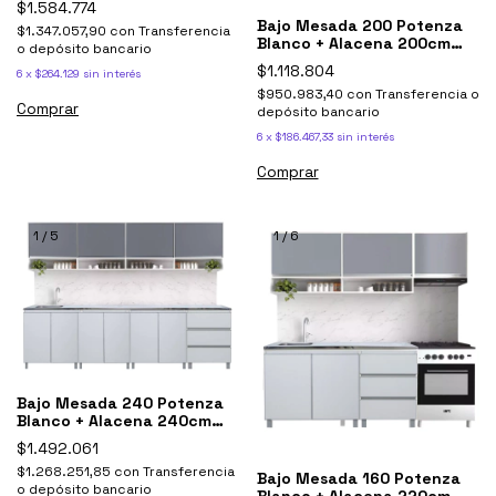
$1.584.774
Bajo Mesada 200 Potenza
$1.347.057,90
con
Transferencia
Blanco + Alacena 200cm
o depósito bancario
Sorrento Gris
$1.118.804
6
x
$264.129
sin interés
$950.983,40
con
Transferencia o
depósito bancario
6
x
$186.467,33
sin interés
1
/
5
1
/
6
Bajo Mesada 240 Potenza
Blanco + Alacena 240cm
Sorrento Gris
$1.492.061
$1.268.251,85
con
Transferencia
Bajo Mesada 160 Potenza
o depósito bancario
Blanco + Alacena 220cm