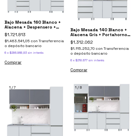
Bajo Mesada 160 Blanco +
Alacena + Despensero +
Bajo Mesada 140 Blanco +
Portahorno
$1.721.813
Alacena Gris + Portahorno
Potenza
$1.463.541,05
con
Transferencia
$1.312.062
o depósito bancario
$1.115.252,70
con
Transferencia
6
x
$286.968,83
sin interés
o depósito bancario
6
x
$218.677
sin interés
1
/
7
1
/
8