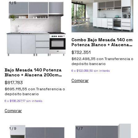
1
/
5
1
/
5
Combo Bajo Mesada 140 cm
Potenza Blanco + Alacena
Sorrento Gris
$732.351
$622.498,35
con
Transferencia o
depósito bancario
Bajo Mesada 140 Potenza
6
x
$122.058,50
sin interés
Blanco + Alacena 200cm
Sorrento Gris
$817.783
$695.115,55
con
Transferencia o
depósito bancario
6
x
$136.297,17
sin interés
1
/
9
1
/
7