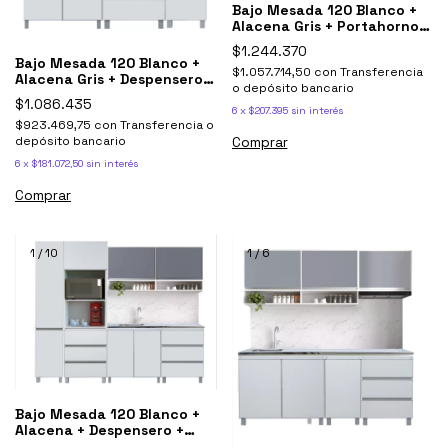
Bajo Mesada 120 Blanco +
Alacena Gris + Portahorno
Potenza
$1.244.370
Bajo Mesada 120 Blanco +
$1.057.714,50
con
Transferencia
Alacena Gris + Despensero
o depósito bancario
Potenza
$1.086.435
6
x
$207.395
sin interés
$923.469,75
con
Transferencia o
depósito bancario
6
x
$181.072,50
sin interés
1
/
10
1
/
6
Bajo Mesada 120 Blanco +
Alacena + Despensero +
Portahorno