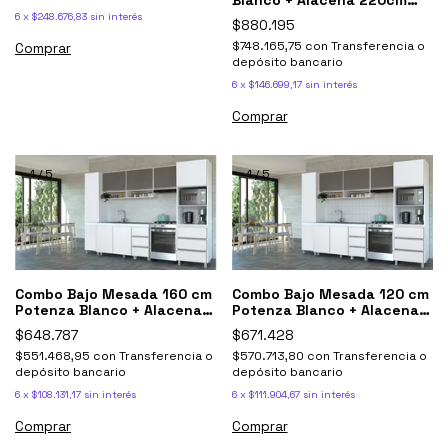
Sorrento Gris
6
x
$248.676,83
sin interés
$880.195
$748.165,75
con
Transferencia o
depósito bancario
6
x
$146.699,17
sin interés
1
/
5
1
/
5
Combo Bajo Mesada 160 cm
Combo Bajo Mesada 120 cm
Potenza Blanco + Alacena
Potenza Blanco + Alacena
Sorrento
Sorrento Gris
$648.787
$671.428
$551.468,95
con
Transferencia o
$570.713,80
con
Transferencia o
depósito bancario
depósito bancario
6
x
$108.131,17
sin interés
6
x
$111.904,67
sin interés