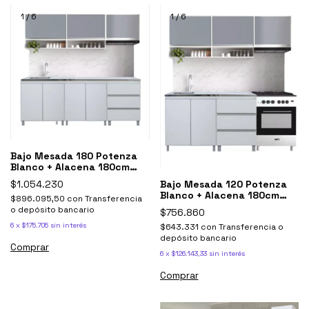
1
/
6
1
/
6
Bajo Mesada 180 Potenza
Blanco + Alacena 180cm
Sorrento Gris
Bajo Mesada 120 Potenza
$1.054.230
Blanco + Alacena 180cm
$896.095,50
con
Transferencia
Sorrento Gris
o depósito bancario
$756.860
6
x
$175.705
sin interés
$643.331
con
Transferencia o
depósito bancario
6
x
$126.143,33
sin interés