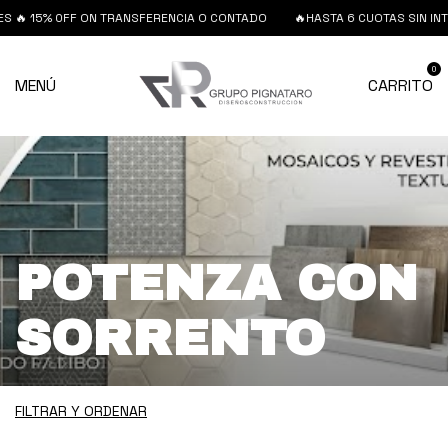
15% 0FF ON TRANSFERENCIA O CONTADO
🔥HASTA 6 CUOTAS SIN INTERES 
0
MENÚ
CARRITO
POTENZA CON
SORRENTO
FILTRAR Y ORDENAR