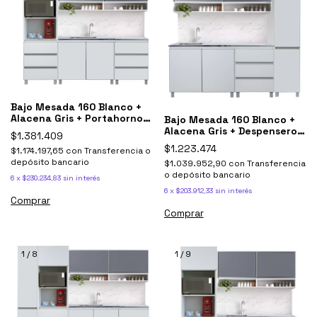
Bajo Mesada 160 Blanco +
Alacena Gris + Portahorno
Bajo Mesada 160 Blanco +
Potenza
Alacena Gris + Despensero
$1.381.409
Potenza
$1.223.474
$1.174.197,65
con
Transferencia o
depósito bancario
$1.039.952,90
con
Transferencia
o depósito bancario
6
x
$230.234,83
sin interés
6
x
$203.912,33
sin interés
1
/
8
1
/
9