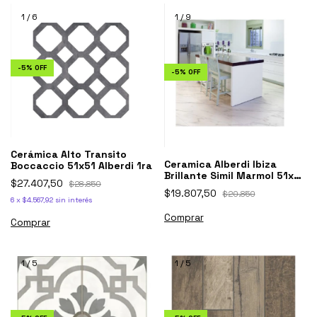
1
/
6
1
/
9
-
5
%
OFF
-
5
%
OFF
Cerámica Alto Transito
Ceramica Alberdi Ibiza
Boccaccio 51x51 Alberdi 1ra
Brillante Simil Marmol 51x51
$27.407,50
$28.850
1ra Alberdi
$19.807,50
$20.850
6
x
$4.567,92
sin interés
1
/
5
1
/
5