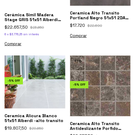
Ceramica Alto Transito
Cerámica Simil Madera
Portland Negro 51x51 2DA
Stage GRIS 51x51 Alberdi
Alberdi
Primera
$17.720
$22.690
$22.657,50
$23.850
6
x
$3.776,25
sin interés
1
/
6
1
/
6
-
5
%
OFF
-
5
%
OFF
Ceramica Alicura Blanco
51x51 Alberdi -alto transito
Ceramica Alto Transito
$19.807,50
Antideslizante Porfido
$20.850
51x51 Alberdi