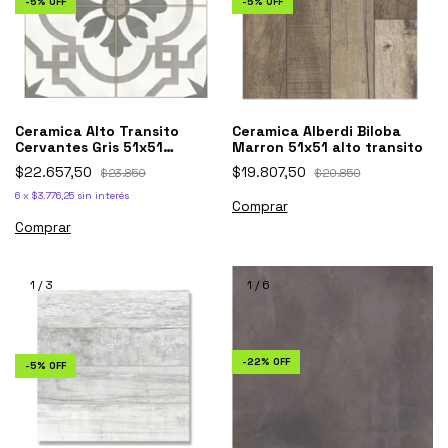
-
5
%
OFF
-
5
%
OFF
Ceramica Alberdi Biloba
Ceramica Alto Transito
Marron 51x51 alto transito
Cervantes Gris 51x51
Alberdi
$19.807,50
$22.657,50
$20.850
$23.850
6
x
$3.776,25
sin interés
1
/
3
1
/
6
-
22
%
OFF
-
5
%
OFF