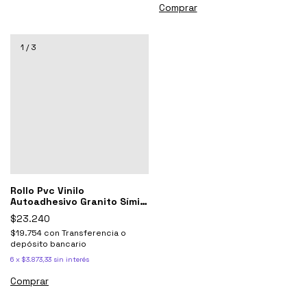
1
/
3
Rollo Pvc Vinilo
Autoadhesivo Granito Símil
Marmol Muresco X 10 Mts
$23.240
$19.754
con
Transferencia o
depósito bancario
6
x
$3.873,33
sin interés