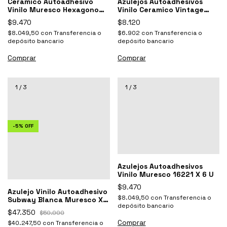
Ceramico Autoadhesivo
Azulejos Autoadhesivos
Vinilo Muresco Hexagono
Vinilo Ceramico Vintage
Negro 16591
Muresco
$9.470
$8.120
$8.049,50
con
Transferencia o
$6.902
con
Transferencia o
depósito bancario
depósito bancario
1
/
3
1
/
3
-
5
%
OFF
Azulejos Autoadhesivos
Vinilo Muresco 16221 X 6 U
$9.470
Azulejo Vinilo Autoadhesivo
$8.049,50
con
Transferencia o
Subway Blanca Muresco X 5
depósito bancario
Un.
$47.350
$50.000
$40.247,50
con
Transferencia o