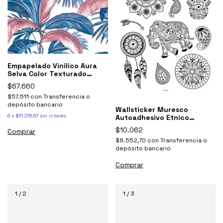
Empapelado Vinilico Aura
Selva Color Texturado
Muresco 8703
$67.660
$57.511
con
Transferencia o
depósito bancario
Wallsticker Muresco
6
x
$11.276,67
sin interés
Autoadhesivo Etnico
Mandalas Decoracion
$10.062
$8.552,70
con
Transferencia o
depósito bancario
1
/
2
1
/
3