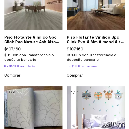
Piso Flotante Vinilico Spc
Piso Flotante Vinilico Spc
Click Pvc Nature Ash Alto
Click Pvc 4 Mm Almond Alto
Transito
Transito
$107.160
$107.160
$91.086
con
Transferencia o
$91.086
con
Transferencia o
depósito bancario
depósito bancario
6
x
$17.860
sin interés
6
x
$17.860
sin interés
1
/
3
1
/
2