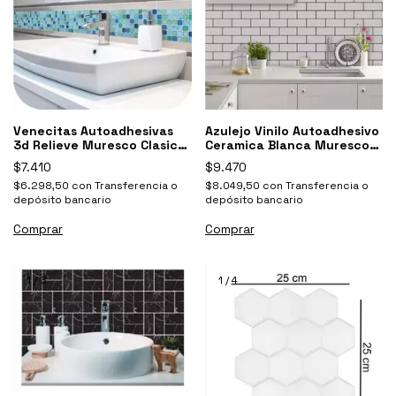
Venecitas Autoadhesivas
Azulejo Vinilo Autoadhesivo
3d Relieve Muresco Clasica
Ceramica Blanca Muresco
13201
16531
$7.410
$9.470
$6.298,50
con
Transferencia o
$8.049,50
con
Transferencia o
depósito bancario
depósito bancario
1
/
3
1
/
4