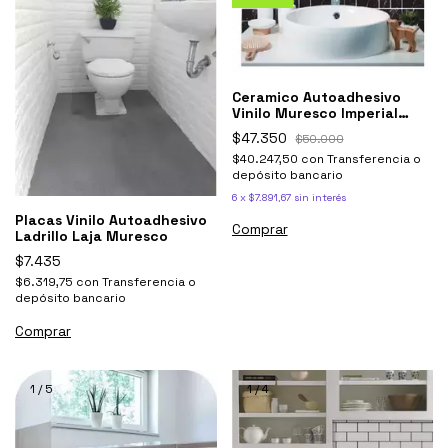
Ceramico Autoadhesivo
Vinilo Muresco Imperial
16671 Negro X5
$47.350
$50.000
$40.247,50
con
Transferencia o
depósito bancario
6
x
$7.891,67
sin interés
Placas Vinilo Autoadhesivo
Ladrillo Laja Muresco
$7.435
$6.319,75
con
Transferencia o
depósito bancario
1
/
5
1
/
4