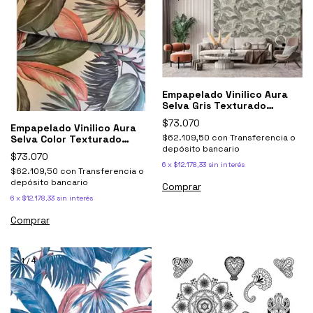
Empapelado Vinilico Aura
Selva Gris Texturado
Muresco 8702
$73.070
Empapelado Vinilico Aura
$62.109,50
con
Transferencia o
Selva Color Texturado
depósito bancario
Muresco 8701
$73.070
6
x
$12.178,33
sin interés
$62.109,50
con
Transferencia o
depósito bancario
6
x
$12.178,33
sin interés
1
/
4
1
/
3