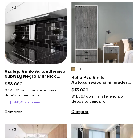
1
/
3
1
/
4
+1
Azulejo Vinilo Autoadhesivo
Subway Negro Muresco
Rollo Pvc Vinilo
Pack 5 Un.
Autoadhesivo simil madera
$38.660
gris o roble oscuro Muresco
$13.020
$32.861
con
Transferencia o
0.60x5 mts
depósito bancario
$11.067
con
Transferencia o
depósito bancario
6
x
$6.443,33
sin interés
Comprar
1
/
3
1
/
3