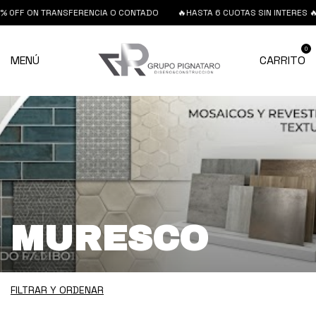
F ON TRANSFERENCIA O CONTADO
🔥HASTA 6 CUOTAS SIN INTERES 🔥 15%
0
MENÚ
CARRITO
MURESCO
FILTRAR Y ORDENAR