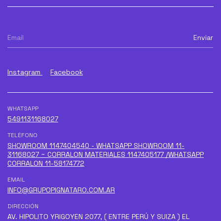
Instagram
Facebook
WHATSAPP
5491131168027
TELÉFONO
SHOWROOM 1147404540 - WHATSAPP SHOWROOM 11-
31168027 ~ CORRALON MATERIALES 1147405177 /WHATSAPP
CORRALON 11-58174772
EMAIL
INFO@GRUPOPIGNATARO.COM.AR
DIRECCIÓN
AV. HIPOLITO YRIGOYEN 2077, ( ENTRE PERÚ Y SUIZA ) EL