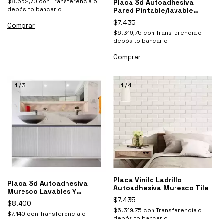
$8.552,70
con
Transferencia o
Placa 3d Autoadhesiva
depósito bancario
Pared Pintable/lavable
Madera Muresco
$7.435
$6.319,75
con
Transferencia o
depósito bancario
1
/
3
1
/
4
Placa Vinilo Ladrillo
Placa 3d Autoadhesiva
Autoadhesiva Muresco Tile
Muresco Lavables Y
Pintables Acanalada
$7.435
$8.400
$6.319,75
con
Transferencia o
$7.140
con
Transferencia o
depósito bancario