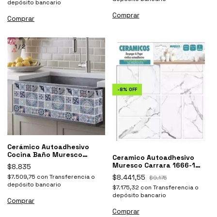
depósito bancario
1
/
2
-
8
%
OFF
Cerámico Autoadhesivo
Cocina Baño Muresco
Ceramico Autoadhesivo
Calcareo 16581
Muresco Carrara 1666-1
$8.835
Color Blanco
$7.509,75
con
Transferencia o
$8.441,55
$9.175
depósito bancario
$7.175,32
con
Transferencia o
depósito bancario