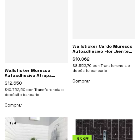
Wallsticker Cardo Muresco
Autoadhesivo Flor Diente
De Leon
$10.062
$8.552,70
con
Transferencia o
Wallsticker Muresco
depósito bancario
Autoadhesivo Atrapa
Sueños Decoracion
$12.650
$10.752,50
con
Transferencia o
depósito bancario
1
/
4
1
/
3
-
5
%
OFF