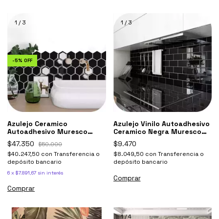
1
/
3
1
/
3
-
5
%
OFF
Azulejo Ceramico
Azulejo Vinilo Autoadhesivo
Autoadhesivo Muresco
Ceramico Negra Muresco
Hexagono Negro X 5 Un.
16532
$47.350
$9.470
$50.000
$40.247,50
con
Transferencia o
$8.049,50
con
Transferencia o
depósito bancario
depósito bancario
6
x
$7.891,67
sin interés
1
/
4
1
/
4