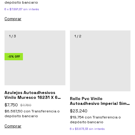
depósito bancario
6
x
$7.891,67
sin interés
1
/
3
1
/
2
-
0
%
OFF
Azulejos Autoadhesivos
Vinilo Muresco 16231 X 6
Rollo Pvc Vinilo
Unidades Color Azul
Autoadhesivo Imperial Símil
$7.750
$7.780
Marmol Muresco X 10 Mts
$23.240
$6.587,50
con
Transferencia o
depósito bancario
$19.754
con
Transferencia o
depósito bancario
6
x
$3.873,33
sin interés