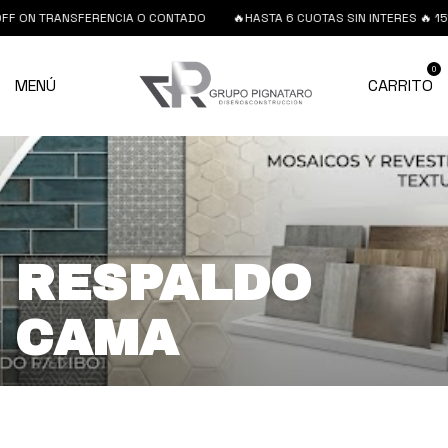
 0FF ON TRANSFERENCIA O CONTADO
🔥HASTA 6 CUOTAS SIN INTERES 🔥 1
0
MENÚ
CARRITO
RESPALDO
CAMA