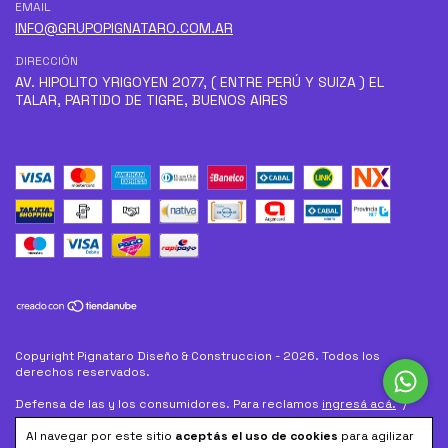
EMAIL
INFO@GRUPOPIGNATARO.COM.AR
DIRECCIÓN
AV. HIPOLITO YRIGOYEN 2077, ( ENTRE PERÚ Y SUIZA ) EL
TALAR, PARTIDO DE TIGRE, BUENOS AIRES
Copyright Pignataro Diseño & Construccion - 2026. Todos los
derechos reservados.
Defensa de las y los consumidores. Para reclamos
ingresá acá.
/
Botón de arrepentimiento
Al navegar por este sitio
aceptás el uso de cookies
para agilizar