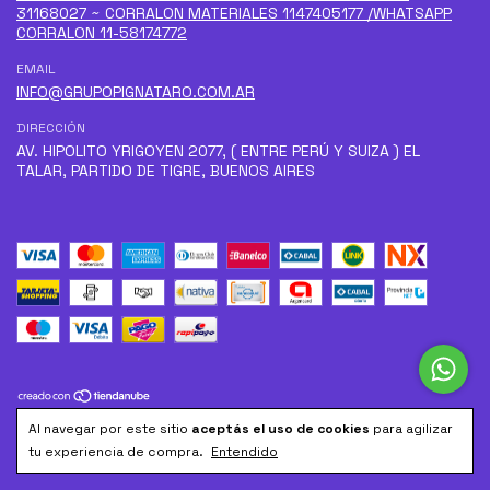
31168027 ~ CORRALON MATERIALES 1147405177 /WHATSAPP
CORRALON 11-58174772
EMAIL
INFO@GRUPOPIGNATARO.COM.AR
DIRECCIÓN
AV. HIPOLITO YRIGOYEN 2077, ( ENTRE PERÚ Y SUIZA ) EL
TALAR, PARTIDO DE TIGRE, BUENOS AIRES
Al navegar por este sitio
aceptás el uso de cookies
para agilizar
Copyright Pignataro Diseño & Construccion - 2026. Todos los
tu experiencia de compra.
Entendido
derechos reservados.