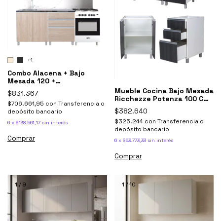
+1
Combo Alacena + Bajo
Mesada 120 +
Sobrepurificador Potenza
Mueble Cocina Bajo Mesada
$831.367
Ricchezze Potenza 100 Cm
$706.661,95
con
Transferencia o
Negro Antracita
$382.640
depósito bancario
$325.244
con
Transferencia o
6
x
$138.561,17
sin interés
depósito bancario
Comprar
6
x
$63.773,33
sin interés
Comprar
1
/
9
1
/
10