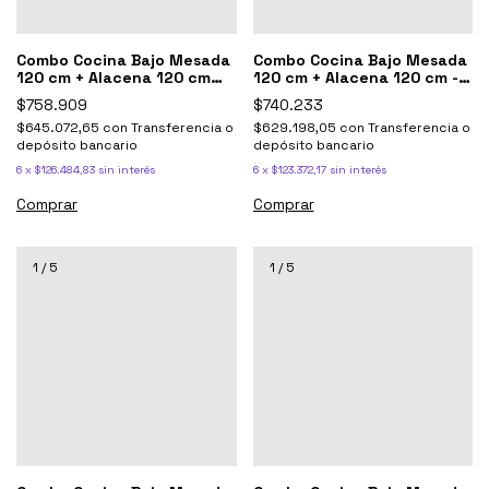
Combo Cocina Bajo Mesada
Combo Cocina Bajo Mesada
120 cm + Alacena 120 cm
120 cm + Alacena 120 cm -
Potenza Blanco perfil
Potenza Blanco Y Gris
$758.909
$740.233
Aluminio
$645.072,65
con
Transferencia o
$629.198,05
con
Transferencia o
depósito bancario
depósito bancario
6
x
$126.484,83
sin interés
6
x
$123.372,17
sin interés
Comprar
Comprar
1
/
5
1
/
5