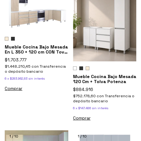
Mueble Cocina Bajo Mesada
En L 350 + 120 cm CON Tova
Y Portahorno
$1.703.777
$1.448.210,45
con
Transferencia
o depósito bancario
Mueble Cocina Bajo Mesada
6
x
$283.962,83
sin interés
120 Cm + Tolva Potenza
Comprar
$884.916
$752.178,60
con
Transferencia o
depósito bancario
6
x
$147.486
sin interés
Comprar
1
/
10
1
/
10