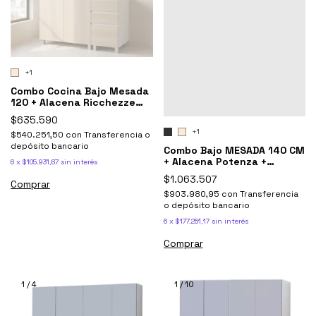
+1
Combo Cocina Bajo Mesada
120 + Alacena Ricchezze
Potenza
$635.590
+1
$540.251,50
con
Transferencia o
depósito bancario
Combo Bajo MESADA 140 CM
+ Alacena Potenza +
6
x
$105.931,67
sin interés
Mesada Johnson Acero
$1.063.507
Comprar
$903.980,95
con
Transferencia
o depósito bancario
6
x
$177.251,17
sin interés
Comprar
1
/
4
1
/
10