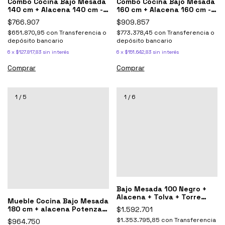
Combo Cocina Bajo Mesada
Combo Cocina Bajo Mesada
140 cm + Alacena 140 cm -
160 cm + Alacena 160 cm -
Potenza Blanco Y Gris
Potenza Blanco Y Gris
$766.907
$909.857
$651.870,95
con
Transferencia o
$773.378,45
con
Transferencia o
depósito bancario
depósito bancario
6
x
$127.817,83
sin interés
6
x
$151.642,83
sin interés
Comprar
Comprar
1
/
5
1
/
6
Bajo Mesada 100 Negro +
Alacena + Tolva + Torre
Mueble Cocina Bajo Mesada
Potenza
180 cm + alacena Potenza
$1.592.701
180 Blanco Y Gris
$1.353.795,85
con
Transferencia
$964.750