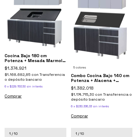
Cocina Bajo 180 cm
Potenza + Mesada Marmol
Sintetico + Alacena
$1.374.921
5 colores
$1.168.682,85
con
Transferencia
Combo Cocina Bajo 140 cm
o depósito bancario
Potenza + Alacena +
Mesada Bacha Acero
6
x
$229.153,50
sin interés
$1.382.018
$1.174.715,30
con
Transferencia o
Comprar
depósito bancario
6
x
$230.336,33
sin interés
Comprar
1
/
10
1
/
10