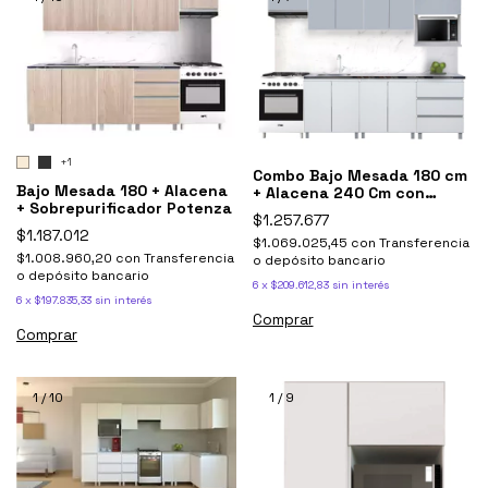
+1
Combo Bajo Mesada 180 cm
Bajo Mesada 180 + Alacena
+ Alacena 240 Cm con
+ Sobrepurificador Potenza
porta microondas y
$1.257.677
sobrepurificador Potenza
$1.187.012
$1.069.025,45
con
Transferencia
Blanco Y Gris
$1.008.960,20
con
Transferencia
o depósito bancario
o depósito bancario
6
x
$209.612,83
sin interés
6
x
$197.835,33
sin interés
Comprar
Comprar
1
/
10
1
/
9