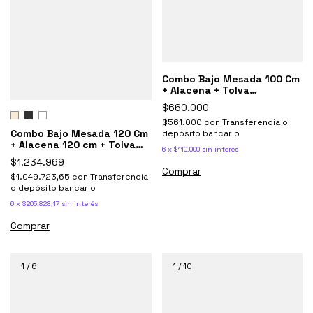
Combo Bajo Mesada 100 Cm
+ Alacena + Tolva
despensero Potenza Blanco
$660.000
$561.000
con
Transferencia o
Combo Bajo Mesada 120 Cm
depósito bancario
+ Alacena 120 cm + Tolva
6
x
$110.000
sin interés
despensero Potenza
$1.234.969
Comprar
$1.049.723,65
con
Transferencia
o depósito bancario
6
x
$205.828,17
sin interés
Comprar
1
/
6
1
/
10