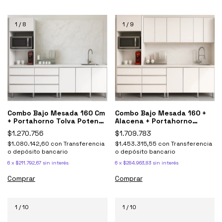
1
/
8
1
/
9
Combo Bajo Mesada 160 Cm
Combo Bajo Mesada 160 +
+ Portahorno Tolva Potenza
Alacena + Portahorno
Blanco
Potenza Blanco
$1.270.756
$1.709.783
$1.080.142,60
con
Transferencia
$1.453.315,55
con
Transferencia
o depósito bancario
o depósito bancario
6
x
$211.792,67
sin interés
6
x
$284.963,83
sin interés
Comprar
Comprar
1
/
10
1
/
10