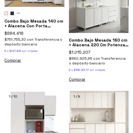
+1
Combo Bajo Mesada 140 cm
+ Alacena Con Porta
Microondas Potenza
$884.418
$751.755,30
con
Transferencia o
Combo Bajo Mesada 160 cm
depósito bancario
+ Alacena 220 Cm Potenza
Blanco / Gris
6
x
$147.403
sin interés
$1.015.207
$862.925,95
con
Transferencia
Comprar
o depósito bancario
6
x
$169.201,17
sin interés
Comprar
1
/
10
1
/
9