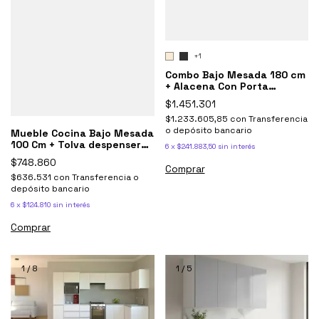
+1
Combo Bajo Mesada 180 cm
+ Alacena Con Porta
Microondas Potenza
$1.451.301
$1.233.605,85
con
Transferencia
o depósito bancario
Mueble Cocina Bajo Mesada
100 Cm + Tolva despensero
6
x
$241.883,50
sin interés
Potenza Blanco
$748.860
Comprar
$636.531
con
Transferencia o
depósito bancario
6
x
$124.810
sin interés
Comprar
1
/
8
1
/
5