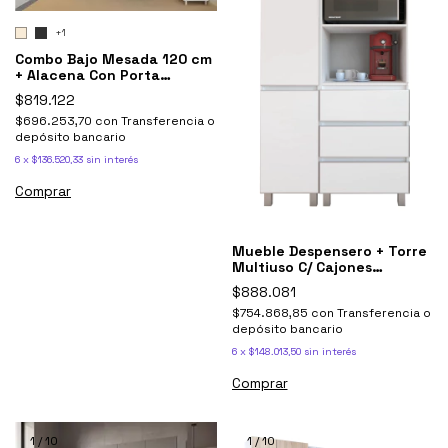
+1
Combo Bajo Mesada 120 cm
+ Alacena Con Porta
Microondas Potenza
$819.122
$696.253,70
con
Transferencia o
depósito bancario
6
x
$136.520,33
sin interés
Comprar
Mueble Despensero + Torre
Multiuso C/ Cajones
Potenza Blanco
$888.081
$754.868,85
con
Transferencia o
depósito bancario
6
x
$148.013,50
sin interés
Comprar
1
/
10
1
/
10