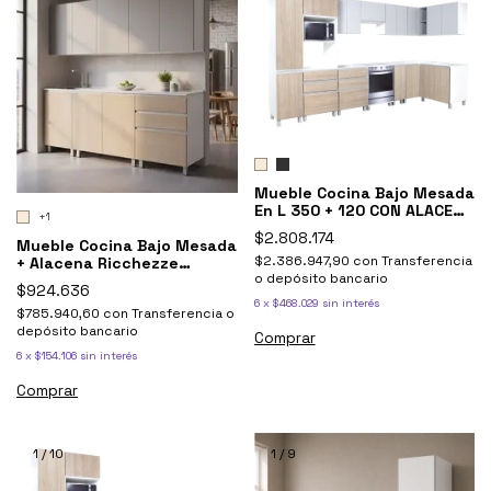
Mueble Cocina Bajo Mesada
En L 350 + 120 CON ALACENA
+1
Tova Y Portahorno
$2.808.174
Mueble Cocina Bajo Mesada
$2.386.947,90
con
Transferencia
+ Alacena Ricchezze
o depósito bancario
Potenza 180
$924.636
6
x
$468.029
sin interés
$785.940,60
con
Transferencia o
depósito bancario
Comprar
6
x
$154.106
sin interés
Comprar
1
/
10
1
/
9