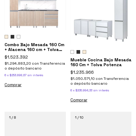
Combo Bajo Mesada 160 Cm
+ Alacena 160 cm + Tolva
despensero Potenza
$1.523.392
Mueble Cocina Bajo Mesada
$1.294.883,20
con
Transferencia
160 Cm + Tolva Potenza
o depósito bancario
$1.235.966
6
x
$253.898,67
sin interés
$1.050.571,10
con
Transferencia
o depósito bancario
Comprar
6
x
$205.994,33
sin interés
Comprar
1
/
8
1
/
10