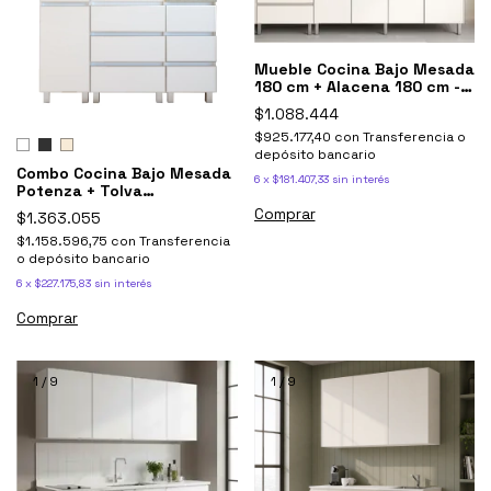
Mueble Cocina Bajo Mesada
180 cm + Alacena 180 cm -
Potenza Blanco Aluminio
$1.088.444
$925.177,40
con
Transferencia o
depósito bancario
Combo Cocina Bajo Mesada
6
x
$181.407,33
sin interés
Potenza + Tolva
despensero + Torre
Comprar
$1.363.055
oirtahorno + Alacena
$1.158.596,75
con
Transferencia
o depósito bancario
6
x
$227.175,83
sin interés
Comprar
1
/
9
1
/
9