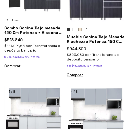
3 colores
Combo Cocina Bajo mesada
+1
120 Cm Potenza + Alacena +
Mueble Cocina Bajo Mesada
Mesada Durafort
$518.849
Ricchezze Potenza 150 Cm
$441.021,65
con
Transferencia o
+ Alacena 150 cm
$944.800
depósito bancario
$803.080
con
Transferencia o
6
x
$86.474,83
sin interés
depósito bancario
Comprar
6
x
$157.466,67
sin interés
Comprar
1
/
8
1
/
8