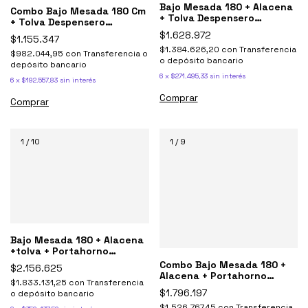
Bajo Mesada 180 + Alacena
Combo Bajo Mesada 180 Cm
+ Tolva Despensero
+ Tolva Despensero
Potenza Blanco
Potenza Blanco
$1.628.972
$1.155.347
$1.384.626,20
con
Transferencia
$982.044,95
con
Transferencia o
o depósito bancario
depósito bancario
6
x
$271.495,33
sin interés
6
x
$192.557,83
sin interés
Comprar
Comprar
1
/
10
1
/
9
Bajo Mesada 180 + Alacena
+tolva + Portahorno
Potenza Blanco
Combo Bajo Mesada 180 +
$2.156.625
Alacena + Portahorno
$1.833.131,25
con
Transferencia
Potenza Blanco
$1.796.197
o depósito bancario
$1.526.767,45
con
Transferencia