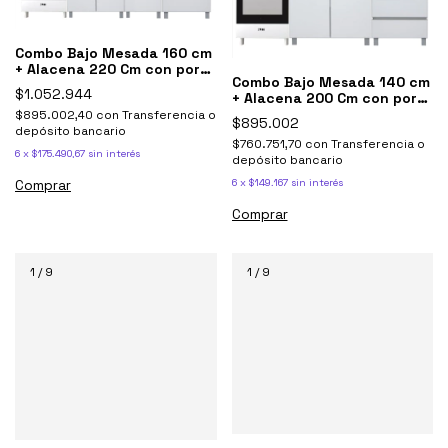
Combo Bajo Mesada 160 cm
+ Alacena 220 Cm con porta
Combo Bajo Mesada 140 cm
microondas y
$1.052.944
+ Alacena 200 Cm con porta
sobrepurificador Potenza
microondas y
$895.002,40
con
Transferencia o
Blanco Y Gris
$895.002
sobrepurificador Potenza
depósito bancario
$760.751,70
con
Transferencia o
Blanco Y Gris
6
x
$175.490,67
sin interés
depósito bancario
6
x
$149.167
sin interés
Comprar
Comprar
1
/
9
1
/
9