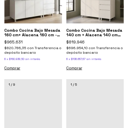
Combo Cocina Bajo Mesada
Combo Cocina Bajo Mesada
160 cm+ Alacena 160 cm -
140 cm + Alacena 140 cm
Potenza Blanco Aluminio
Potenza - Blanco perfil
$965.631
$819.946
Aluminio
$820.786,35
con
Transferencia o
$696.954,10
con
Transferencia o
depósito bancario
depósito bancario
6
x
$160.938,50
sin interés
6
x
$136.657,67
sin interés
Comprar
Comprar
1
/
9
1
/
5