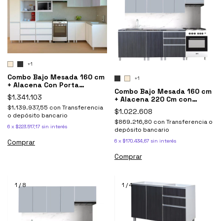
+1
Combo Bajo Mesada 160 cm
+1
+ Alacena Con Porta
Combo Bajo Mesada 160 cm
Microondas Potenza
$1.341.103
+ Alacena 220 Cm con
sobrepurificador - Potenza
$1.139.937,55
con
Transferencia
$1.022.608
o depósito bancario
$869.216,80
con
Transferencia o
6
x
$223.517,17
sin interés
depósito bancario
Comprar
6
x
$170.434,67
sin interés
Comprar
1
/
8
1
/
4