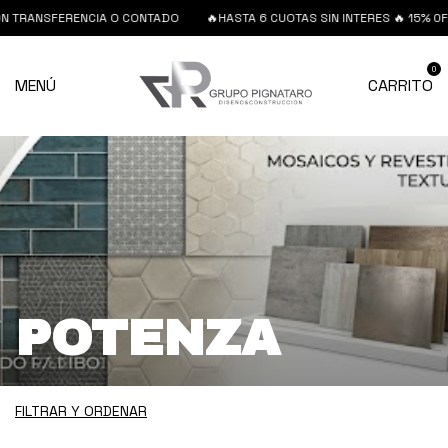
ENCIA O CONTADO
🔥HASTA 6 CUOTAS SIN INTERES 🔥 15% 0FF ON TRANSF
0
MENÚ
CARRITO
POTENZA
FILTRAR Y ORDENAR