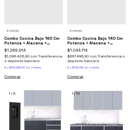
4 colores
4 colores
Combo Cocina Bajo 160 Cm
Combo Cocina Bajo 140 Cm
Potenza + Alacena +
Potenza + Alacena +
Mesada Durafort
Mesada Durafort
$1.289.914
$1.044.114
$1.096.426,90
con
Transferencia
$887.496,90
con
Transferencia o
o depósito bancario
depósito bancario
6
x
$214.985,67
sin interés
6
x
$174.019
sin interés
Comprar
Comprar
1
/
9
1
/
10