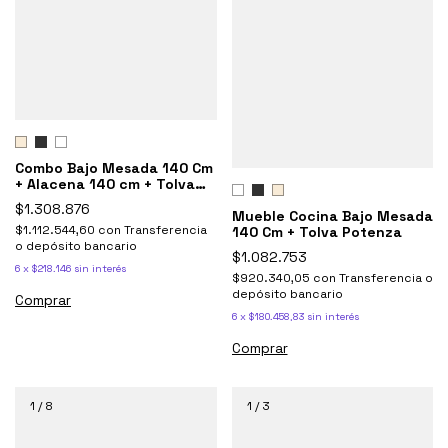
Combo Bajo Mesada 140 Cm
+ Alacena 140 cm + Tolva
despensero Potenza
$1.308.876
Mueble Cocina Bajo Mesada
$1.112.544,60
con
Transferencia
140 Cm + Tolva Potenza
o depósito bancario
$1.082.753
6
x
$218.146
sin interés
$920.340,05
con
Transferencia o
depósito bancario
Comprar
6
x
$180.458,83
sin interés
Comprar
1
/
8
1
/
3