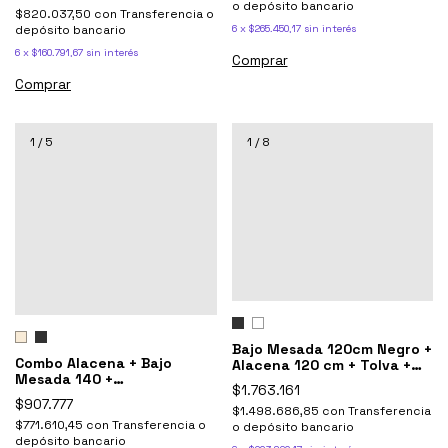
o depósito bancario
$820.037,50
con
Transferencia o
depósito bancario
6
x
$265.450,17
sin interés
6
x
$160.791,67
sin interés
Comprar
Comprar
1
/
5
1
/
8
Bajo Mesada 120cm Negro +
Combo Alacena + Bajo
Alacena 120 cm + Tolva +
Mesada 140 +
Torre Potenza
$1.763.161
Sobrepurificador Potenza
$907.777
$1.498.686,85
con
Transferencia
$771.610,45
con
Transferencia o
o depósito bancario
depósito bancario