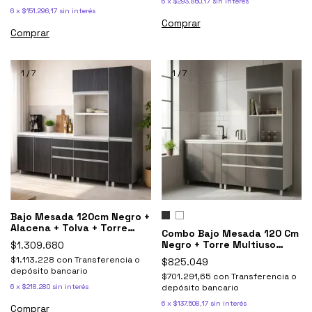
6
x
$293.860,17
sin interés
6
x
$151.296,17
sin interés
Comprar
Comprar
1
/
7
1
/
7
Bajo Mesada 120cm Negro +
Alacena + Tolva + Torre
Combo Bajo Mesada 120 Cm
Potenza Antracita
Negro + Torre Multiuso
$1.309.680
Potenza
$1.113.228
con
Transferencia o
$825.049
depósito bancario
$701.291,65
con
Transferencia o
6
x
$218.280
sin interés
depósito bancario
6
x
$137.508,17
sin interés
Comprar