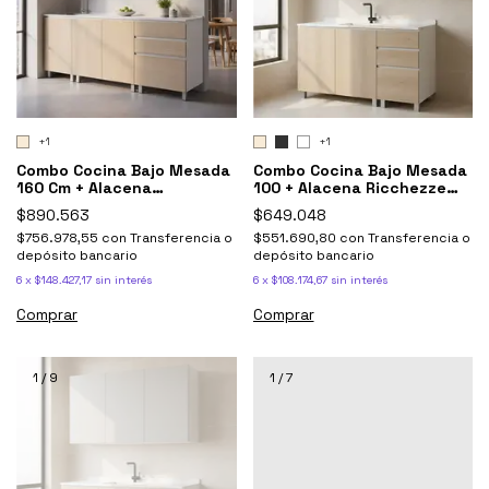
+1
+1
Combo Cocina Bajo Mesada
Combo Cocina Bajo Mesada
160 Cm + Alacena
100 + Alacena Ricchezze
Ricchezze Potenza
Potenza
$890.563
$649.048
$756.978,55
con
Transferencia o
$551.690,80
con
Transferencia o
depósito bancario
depósito bancario
6
x
$148.427,17
sin interés
6
x
$108.174,67
sin interés
Comprar
Comprar
1
/
9
1
/
7