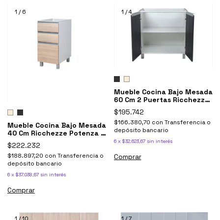
1
/
6
1
/
4
Mueble Cocina Bajo Mesada
60 Cm 2 Puertas Ricchezze
Potenza
$195.742
$166.380,70
con
Transferencia o
Mueble Cocina Bajo Mesada
depósito bancario
40 Cm Ricchezze Potenza 3
Cajones
6
x
$32.623,67
sin interés
$222.232
$188.897,20
con
Transferencia o
Comprar
depósito bancario
6
x
$37.038,67
sin interés
Comprar
1
/
10
1
/
7