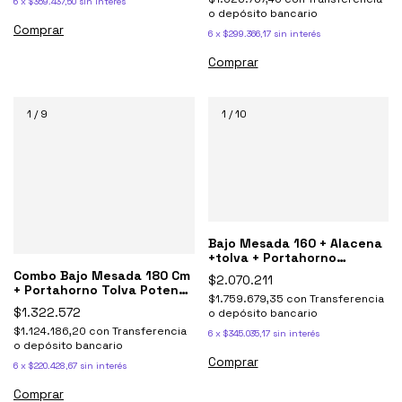
6
x
$359.437,50
sin interés
o depósito bancario
Comprar
6
x
$299.366,17
sin interés
Comprar
1
/
9
1
/
10
Bajo Mesada 160 + Alacena
+tolva + Portahorno
Potenza Blanco
Combo Bajo Mesada 180 Cm
$2.070.211
+ Portahorno Tolva Potenza
$1.759.679,35
con
Transferencia
Blanco
$1.322.572
o depósito bancario
$1.124.186,20
con
Transferencia
6
x
$345.035,17
sin interés
o depósito bancario
Comprar
6
x
$220.428,67
sin interés
Comprar