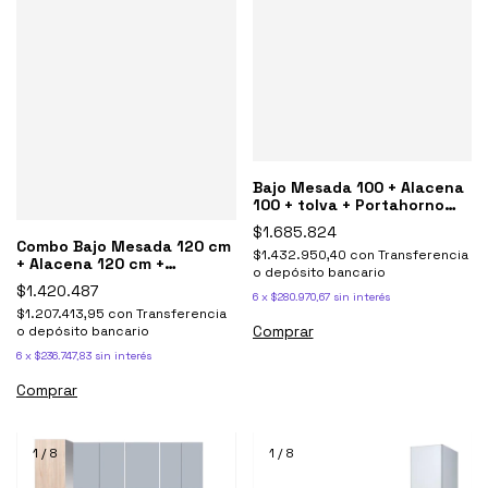
Bajo Mesada 100 + Alacena
100 + tolva + Portahorno
Potenza Blanco
$1.685.824
Combo Bajo Mesada 120 cm
$1.432.950,40
con
Transferencia
+ Alacena 120 cm +
o depósito bancario
Portahorno Potenza Blanco
$1.420.487
6
x
$280.970,67
sin interés
$1.207.413,95
con
Transferencia
Comprar
o depósito bancario
6
x
$236.747,83
sin interés
Comprar
1
/
8
1
/
8