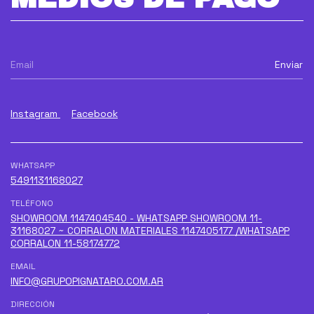
Instagram
Facebook
WHATSAPP
5491131168027
TELÉFONO
SHOWROOM 1147404540 - WHATSAPP SHOWROOM 11-
31168027 ~ CORRALON MATERIALES 1147405177 /WHATSAPP
CORRALON 11-58174772
EMAIL
INFO@GRUPOPIGNATARO.COM.AR
DIRECCIÓN