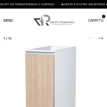
5% 0FF ON TRANSFERENCIA O CONTADO
🔥HASTA 6 CUOTAS SIN INTERES 
0
MENÚ
CARRITO
1
/
10