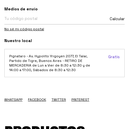
Entregas para el CP:
Medios de envío
Calcular
No sé mi código postal
Nuestro local
Pignataro - Av. Hypolito Yrigoyen 2077, El Talar,
Gratis
Partido de Tigre, Buenos Aires - RETIRO DE
MERCADERIA de Lun a Vier de 8:30 a 12:30 y de
14:00 a 17:00, Sábados de 8:30 a 12:30
WHATSAPP
FACEBOOK
TWITTER
PINTEREST