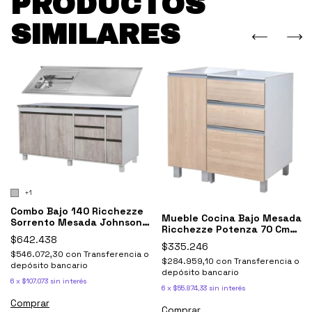
PRODUCTOS
SIMILARES
+1
Combo Bajo 140 Ricchezze
Mueble Cocina Bajo Mesada
Sorrento Mesada Johnson
Ricchezze Potenza 70 Cm
Bacha Simple
$642.438
Multiuso
$335.246
$546.072,30
con
Transferencia o
$284.959,10
con
Transferencia o
depósito bancario
depósito bancario
6
x
$107.073
sin interés
6
x
$55.874,33
sin interés
Comprar
Comprar