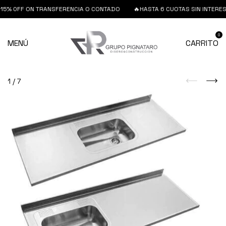
15% 0FF ON TRANSFERENCIA O CONTADO
🔥HASTA 6 CUOTAS SIN INTERES 
0
MENÚ
CARRITO
1
/
7