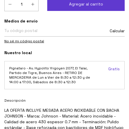
Entregas para el CP:
Medios de envío
Calcular
No sé mi código postal
Nuestro local
Pignataro - Av. Hypolito Yrigoyen 2077, El Talar,
Gratis
Partido de Tigre, Buenos Aires - RETIRO DE
MERCADERIA de Lun a Vier de 8:30 a 12:30 y de
14:00 a 17:00, Sábados de 8:30 a 12:30
Descripción
LA OFERTA INCLUYE MESADA ACERO INOXIDABLE CON BACHA
JOHNSON - Marca: Johnson - Material: Acero inoxidable -
Calidad de acero 430 espesor 0.7 mm - Terminación: Pulido
estándar - Base reforzada con bastidores de MDF hidrófugo