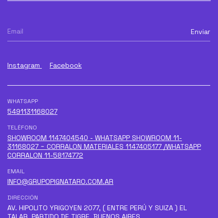
Instagram
Facebook
WHATSAPP
5491131168027
TELÉFONO
SHOWROOM 1147404540 - WHATSAPP SHOWROOM 11-
31168027 ~ CORRALON MATERIALES 1147405177 /WHATSAPP
CORRALON 11-58174772
EMAIL
INFO@GRUPOPIGNATARO.COM.AR
DIRECCIÓN
AV. HIPOLITO YRIGOYEN 2077, ( ENTRE PERÚ Y SUIZA ) EL
TALAR, PARTIDO DE TIGRE, BUENOS AIRES