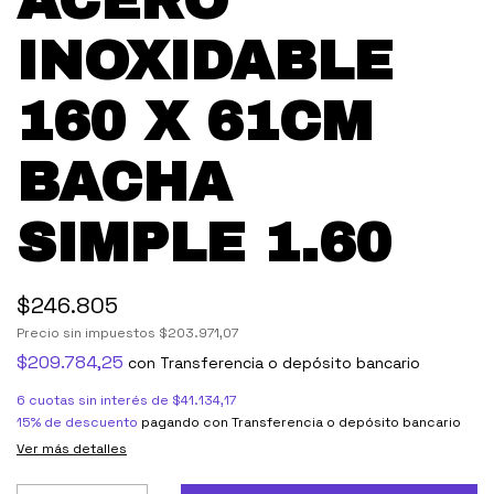
ACERO
INOXIDABLE
160 X 61CM
BACHA
SIMPLE 1.60
$246.805
Precio sin impuestos
$203.971,07
$209.784,25
con
Transferencia o depósito bancario
6
cuotas sin interés de
$41.134,17
15% de descuento
pagando con Transferencia o depósito bancario
Ver más detalles