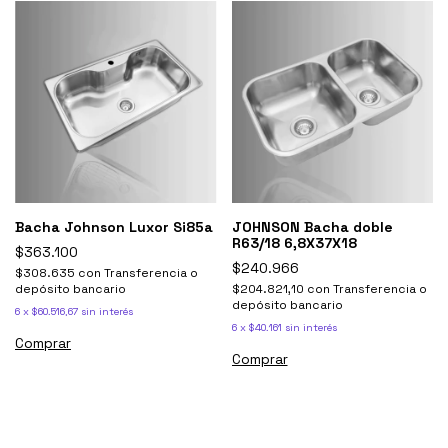
Bacha Johnson Luxor Si85a
JOHNSON Bacha doble
R63/18 6,8X37X18
$363.100
$240.966
$308.635
con
Transferencia o
depósito bancario
$204.821,10
con
Transferencia o
depósito bancario
6
x
$60.516,67
sin interés
6
x
$40.161
sin interés