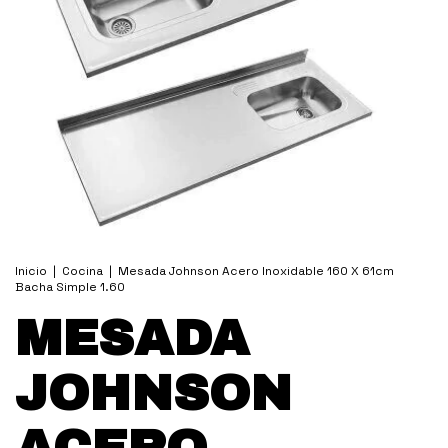
Inicio
|
Cocina
|
Mesada Johnson Acero Inoxidable 160 X 61cm
Bacha Simple 1.60
MESADA
JOHNSON