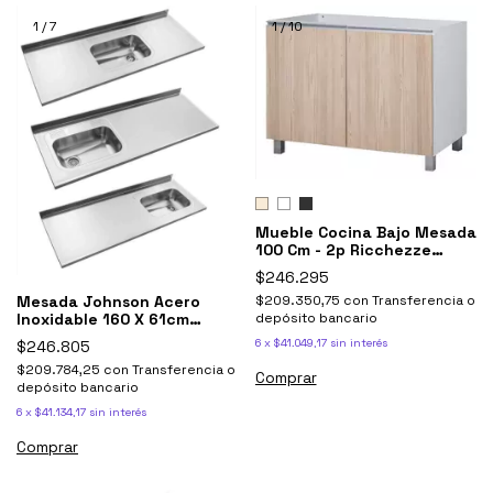
1
/
7
1
/
10
Mueble Cocina Bajo Mesada
100 Cm - 2p Ricchezze
Potenza
$246.295
$209.350,75
con
Transferencia o
Mesada Johnson Acero
depósito bancario
Inoxidable 160 X 61cm
Bacha Simple 1.60
6
x
$41.049,17
sin interés
$246.805
$209.784,25
con
Transferencia o
Comprar
depósito bancario
6
x
$41.134,17
sin interés