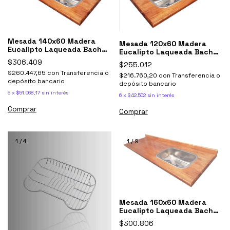
Mesada 140x60 Madera
Mesada 120x60 Madera
Eucalipto Laqueada Bacha
Eucalipto Laqueada Bacha
Simple Johnson
Simple Johnson
$306.409
$255.012
$260.447,65
con
Transferencia o
$216.760,20
con
Transferencia o
depósito bancario
depósito bancario
6
x
$51.068,17
sin interés
6
x
$42.502
sin interés
1
/
4
1
/
9
Mesada 160x60 Madera
Eucalipto Laqueada Bacha
Simple Johnson
$300.806