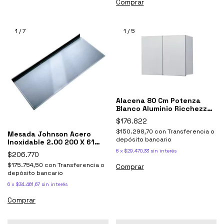
Comprar
1
/
7
1
/
5
Alacena 80 Cm Potenza
Blanco Aluminio Ricchezze
Cocina
$176.822
$150.298,70
con
Transferencia o
Mesada Johnson Acero
depósito bancario
Inoxidable 2.00 200 X 61
Ciega Lisa 2 M
6
x
$29.470,33
sin interés
$206.770
$175.754,50
con
Transferencia o
Comprar
depósito bancario
6
x
$34.461,67
sin interés