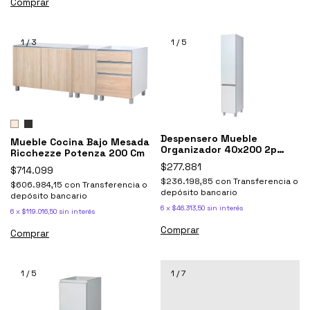
1
/
3
1
/
5
Despensero Mueble
Mueble Cocina Bajo Mesada
Organizador 40x200 2p
Ricchezze Potenza 200 Cm
Potenza Ricchezze
$277.881
$714.099
$236.198,85
con
Transferencia o
$606.984,15
con
Transferencia o
depósito bancario
depósito bancario
6
x
$46.313,50
sin interés
6
x
$119.016,50
sin interés
Comprar
Comprar
1
/
5
1
/
7