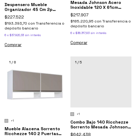
Mesada Johnson Acero
Despensero Mueble
Inoxidable 120 X 61cm
Organizador 45 Cm 2p
Bacha Simple
Sorrento Ricchezze
$217.907
$227.522
$185.220,95
con
Transferencia o
$193.393,70
con
Transferencia o
depósito bancario
depósito bancario
6
x
$36.317,83
sin interés
6
x
$37.920,33
sin interés
Comprar
Comprar
1
/
8
1
/
5
+1
+1
Combo Bajo 140 Ricchezze
Sorrento Mesada Johnson
Mueble Alacena Sorrento
Bacha Simple
Ricchezze 140 2 Puertas
$642.438