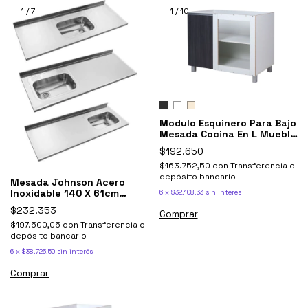
1
/
7
1
/
10
Modulo Esquinero Para Bajo
Mesada Cocina En L Mueble
Potenza
$192.650
$163.752,50
con
Transferencia o
depósito bancario
Mesada Johnson Acero
Inoxidable 140 X 61cm
6
x
$32.108,33
sin interés
Bacha Simple 1.40
$232.353
Comprar
$197.500,05
con
Transferencia o
depósito bancario
6
x
$38.725,50
sin interés