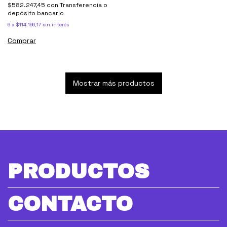
$582.247,45
con
Transferencia o
depósito bancario
6
x
$114.166,17
sin interés
Comprar
Mostrar más productos
PRODUCTOS
CONTACTO