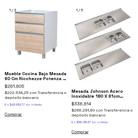
1
/
3
1
/
5
Mueble Cocina Bajo Mesada
60 Cm Ricchezze Potenza 3
Cajones
$261.805
Mesada Johnson Acero
$222.534,25
con
Transferencia o
Inoxidable 180 X 61cm
depósito bancario
Bacha Doble
$336.814
6
x
$43.634,17
sin interés
$286.291,90
con
Transferencia o
Comprar
depósito bancario
6
x
$56.135,67
sin interés