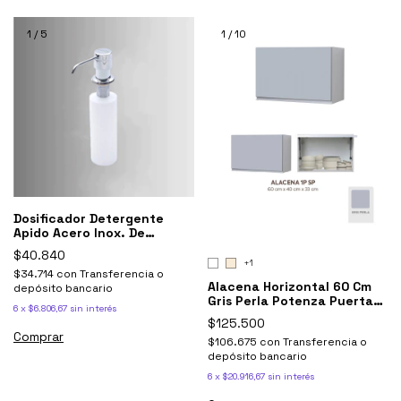
1
/
5
1
/
10
Dosificador Detergente
Apido Acero Inox. De
Johnson Liquido
$40.840
+1
$34.714
con
Transferencia o
Alacena Horizontal 60 Cm
depósito bancario
Gris Perla Potenza Puerta
6
x
$6.806,67
sin interés
Rebatible C/ Pistón
$125.500
neumático
$106.675
con
Transferencia o
depósito bancario
6
x
$20.916,67
sin interés