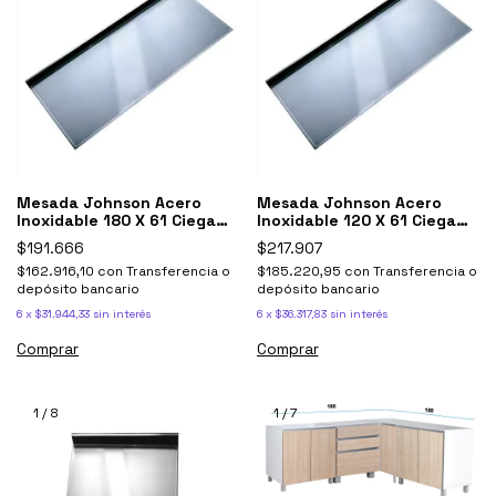
Mesada Johnson Acero
Mesada Johnson Acero
Inoxidable 180 X 61 Ciega
Inoxidable 120 X 61 Ciega
Lisa 1,80
Lisa 1,20
$191.666
$217.907
$162.916,10
con
Transferencia o
$185.220,95
con
Transferencia o
depósito bancario
depósito bancario
6
x
$31.944,33
sin interés
6
x
$36.317,83
sin interés
1
/
8
1
/
7