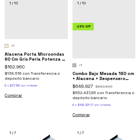
1
/
10
1
/
10
-
23
%
OFF
+1
Alacena Porta Microondas
60 Cm Gris Perla Potenza C/
Piston neumático
+1
$162.960
Combo Bajo Mesada 160 cm
$138.516
con
Transferencia o
+ Alacena + Despensero
depósito bancario
Sorrento - Ricchezze
$649.927
6
x
$27.160
sin interés
$842.499
$552.437,95
con
Transferencia o
Comprar
depósito bancario
6
x
$108.321,17
sin interés
Comprar
1
/
7
1
/
7