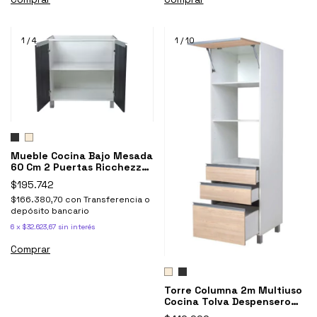
1
/
4
1
/
10
Mueble Cocina Bajo Mesada
60 Cm 2 Puertas Ricchezze
Potenza
$195.742
$166.380,70
con
Transferencia o
depósito bancario
6
x
$32.623,67
sin interés
Comprar
Torre Columna 2m Multiuso
Cocina Tolva Despensero
POTENZA Ricchezze