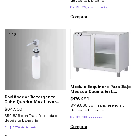
depósito bancario
6
x
$25.749,50
sin interés
1
/
6
1
/
3
Modulo Esquinero Para Bajo
Mesada Cocina En L
Potenza Blanco
Dosificador Detergente
$176.280
Cubo Quadra Max Luxor
$149.838
con
Transferencia o
Johnson Acero
$64.500
depósito bancario
$54.825
con
Transferencia o
6
x
$29.380
sin interés
depósito bancario
6
x
$10.750
sin interés