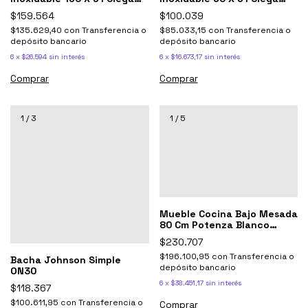
Lisa 1,60
Lisa 0.60
$159.564
$100.039
$135.629,40
con
Transferencia o
$85.033,15
con
Transferencia o
depósito bancario
depósito bancario
6
x
$26.594
sin interés
6
x
$16.673,17
sin interés
1
/
3
1
/
5
Mueble Cocina Bajo Mesada
80 Cm Potenza Blanco
Aluminio
$230.707
$196.100,95
con
Transferencia o
Bacha Johnson Simple
depósito bancario
ON30
6
x
$38.451,17
sin interés
$118.367
$100.611,95
con
Transferencia o
Comprar