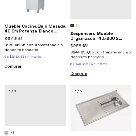
Mueble Cocina Bajo Mesada
40 Cm Potenza Blanco
Despensero Mueble
Aluminio
Organizador 40x200 2
$151.931
puertas Potenza Ricchezze
$129.141,35
con
Transferencia o
$288.181
depósito bancario
$244.953,85
con
Transferencia o
6
x
$25.321,83
sin interés
depósito bancario
6
x
$48.030,17
sin interés
Comprar
Comprar
1
/
8
1
/
5
+1