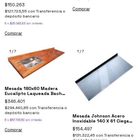
Ricchezze Cocina
$150.263
Comprar
$127.723,55
con
Transferencia o
depósito bancario
6
x
$25.043,83
sin interés
Comprar
1
/
7
1
/
7
Mesada 180x60 Madera
Eucalipto Laqueada Bacha
Simple Johnson
$346.401
$294.440,85
con
Transferencia o
depósito bancario
Mesada Johnson Acero
6
x
$57.733,50
sin interés
Inoxidable 140 X 61 Ciega
Lisa 1,40
$154.497
$131.322,45
con
Transferencia o