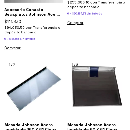
$255.685,10
con
Transferencia o
depósito bancario
Accesorio Canasto
Secaplatos Johnson Acero
6
x
$50.134,33
sin interés
Luxor Caselu
$111.330
$94.630,50
con
Transferencia o
depósito bancario
6
x
$18.555
sin interés
1
/
7
1
/
8
Mesada Johnson Acero
Mesada Johnson Acero
Inoxidable 160 X 61 Ciega
Inoxidable 60 X 61 Ciega