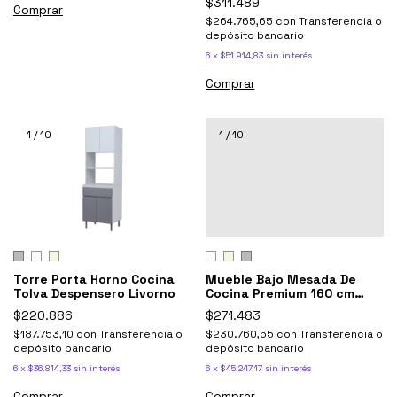
$311.489
Comprar
$264.765,65
con
Transferencia o
depósito bancario
6
x
$51.914,83
sin interés
1
/
10
1
/
10
Torre Porta Horno Cocina
Mueble Bajo Mesada De
Tolva Despensero Livorno
Cocina Premium 160 cm
Moderno 3p 4c Livorno -
$220.886
$271.483
Ricchezze
$187.753,10
con
Transferencia o
$230.760,55
con
Transferencia o
depósito bancario
depósito bancario
6
x
$36.814,33
sin interés
6
x
$45.247,17
sin interés
Comprar
Comprar