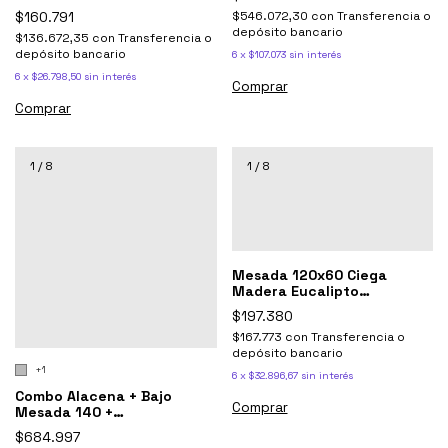
Con Estante
$160.791
$546.072,30
con
Transferencia o
depósito bancario
$136.672,35
con
Transferencia o
depósito bancario
6
x
$107.073
sin interés
6
x
$26.798,50
sin interés
Comprar
Comprar
1
/
8
1
/
8
Mesada 120x60 Ciega
Madera Eucalipto
Laqueada Desayunador
$197.380
$167.773
con
Transferencia o
depósito bancario
+1
6
x
$32.896,67
sin interés
Combo Alacena + Bajo
Mesada 140 +
Sobrepurificador Sorrento
$684.997