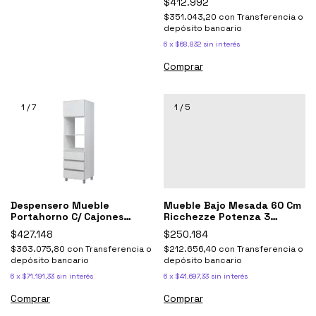
$412.992
$351.043,20
con
Transferencia o
depósito bancario
6
x
$68.832
sin interés
Comprar
1
/
7
1
/
5
Despensero Mueble
Mueble Bajo Mesada 60 Cm
Portahorno C/ Cajones
Ricchezze Potenza 3
Potenza Blanco
Cajones Negro Antracita
$427.148
$250.184
$363.075,80
con
Transferencia o
$212.656,40
con
Transferencia o
depósito bancario
depósito bancario
6
x
$71.191,33
sin interés
6
x
$41.697,33
sin interés
Comprar
Comprar