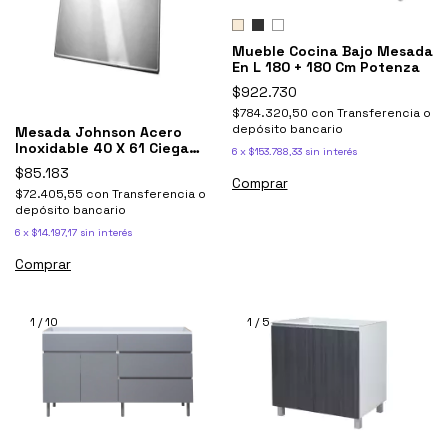
Mueble Cocina Bajo Mesada
En L 180 + 180 Cm Potenza
$922.730
$784.320,50
con
Transferencia o
depósito bancario
Mesada Johnson Acero
Inoxidable 40 X 61 Ciega
6
x
$153.788,33
sin interés
Lisa 0.40
$85.183
Comprar
$72.405,55
con
Transferencia o
depósito bancario
6
x
$14.197,17
sin interés
1
/
10
1
/
5