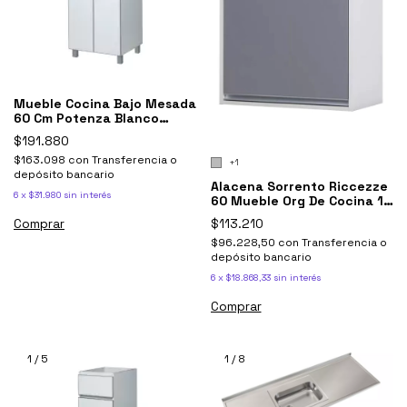
Mueble Cocina Bajo Mesada
60 Cm Potenza Blanco
Aluminio
$191.880
$163.098
con
Transferencia o
+1
depósito bancario
Alacena Sorrento Riccezze
6
x
$31.980
sin interés
60 Mueble Org De Cocina 1
Pta
Comprar
$113.210
$96.228,50
con
Transferencia o
depósito bancario
6
x
$18.868,33
sin interés
Comprar
1
/
5
1
/
8