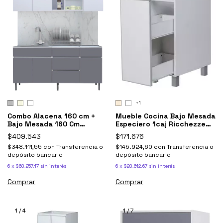
+1
Mueble Cocina Bajo Mesada
Combo Alacena 160 cm +
Especiero 1caj Ricchezze
Bajo Mesada 160 Cm
Potenza
Livorno Ricchezze
$171.676
$409.543
$145.924,60
con
Transferencia o
$348.111,55
con
Transferencia o
depósito bancario
depósito bancario
6
x
$28.612,67
sin interés
6
x
$68.257,17
sin interés
Comprar
Comprar
1
/
4
1
/
7