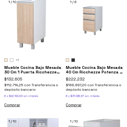
1
/
10
1
/
6
+1
Mueble Cocina Bajo Mesada
Mueble Cocina Bajo Mesada
30 Cm 1 Puerta Ricchezze
40 Cm Ricchezze Potenza 3
Potenza
Cajones
$132.605
$222.232
$112.714,25
con
Transferencia o
$188.897,20
con
Transferencia o
depósito bancario
depósito bancario
6
x
$22.100,83
sin interés
6
x
$37.038,67
sin interés
Comprar
Comprar
1
/
10
1
/
10