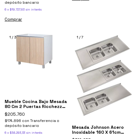
depósito bancario
6
x
$19.727,83
sin interés
1
/
3
1
/
7
Mueble Cocina Bajo Mesada
80 Cm 2 Puertas Ricchezze
Potenza
$205.760
$174.896
con
Transferencia o
depósito bancario
Mesada Johnson Acero
Inoxidable 160 X 61cm
6
x
$34.293,33
sin interés
Bacha Doble