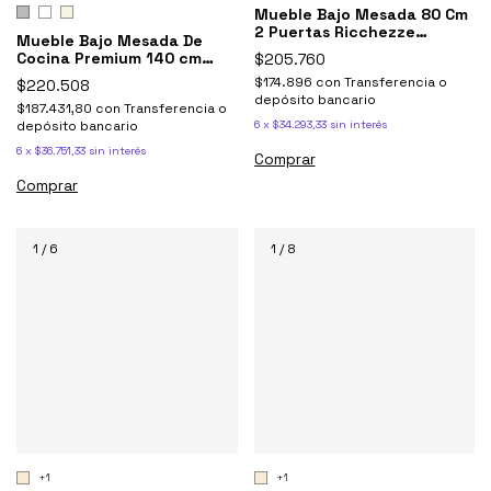
Mueble Bajo Mesada 80 Cm
2 Puertas Ricchezze
Mueble Bajo Mesada De
Potenza Negro Antracita
Cocina Premium 140 cm
$205.760
Moderno 2p 3c Livorno -
$174.896
con
Transferencia o
$220.508
Ricchezze
depósito bancario
$187.431,80
con
Transferencia o
depósito bancario
6
x
$34.293,33
sin interés
6
x
$36.751,33
sin interés
Comprar
Comprar
1
/
6
1
/
8
+1
+1