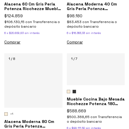
Alacena 60 Cm Gris Perla
Alacena Moderna 40 Cm
Potenza Ricchezze Mueble
Gris Perla Potenza
Cocina
Ricchezze Cocina
$124.859
$98.180
$106.130,15
con
Transferencia o
$83.453
con
Transferencia o
depósito bancario
depósito bancario
6
x
$20.809,83
sin interés
6
x
$16.363,33
sin interés
Comprar
Comprar
1
/
8
1
/
7
Mueble Cocina Bajo Mesada
Ricchezze Potenza 180
Multiuso
$588.669
+1
$500.368,65
con
Transferencia
Alacena Moderna 80 Cm
o depósito bancario
Gris Perla Potenza
6
x
$98.111,50
sin interés